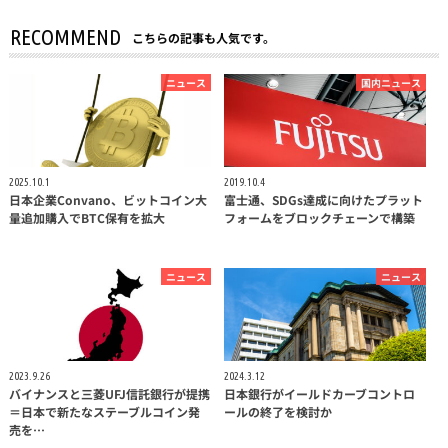
RECOMMEND
こちらの記事も人気です。
ニュース
国内ニュース
2025.10.1
2019.10.4
日本企業Convano、ビットコイン大
富士通、SDGs達成に向けたプラット
量追加購入でBTC保有を拡大
フォームをブロックチェーンで構築
ニュース
ニュース
2023.9.26
2024.3.12
バイナンスと三菱UFJ信託銀行が提携
日本銀行がイールドカーブコントロ
＝日本で新たなステーブルコイン発
ールの終了を検討か
売を…