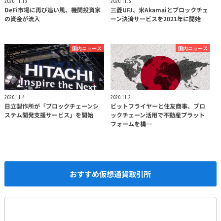
2020.11.13
2020.11.6
DeFi市場に再び追い風、機関投資家
三菱UFJ、米Akamaiとブロックチェ
の資金が流入
ーン決済サービスを2021年に開始
国内ニュース
国内ニュース
2020.11.4
2020.11.2
日立製作所が「ブロックチェーンシ
ビットフライヤーと住友商事、ブロ
ステム開発支援サービス」を開始
ックチェーン活用で不動産プラット
フォームを構…
おすすめ仮想通貨取引所