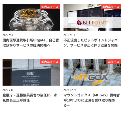
国内ニュース
国内ニュース
2020.9.4
2019.9.13
国内仮想通貨取引所Bitgate、自己管
不正流出したビットポイントジャパ
理預かりサービスの提供開始へ
ン、サービス停止に伴う返金を開始
国内ニュース
ニュース
2020.7.8
2023.12.28
金融庁・遠藤俊英長官の後任に、氷
マウントゴックス（Mt.Gox）債権者
見野良三氏が就任
が10年ぶりに返済を受け取り始め
る…