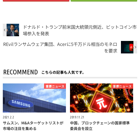
ドナルド・トランプ前米国大統領元側近、ビットコイン市
場参入を発表
REvilランサムウェア集団、Acerに5千万ドル相当のモネロ
を要求
RECOMMEND
こちらの記事も人気です。
重要ニュース
重要ニュース
2021.2.2
2019.11.21
サムスン、M&Aターゲットリストが
中国、ブロックチェーンの国家標準
市場の注目を集める
委員会を設立