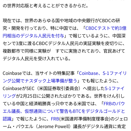
の世界対応版と考えることができるからだ。
現在では、世界のあらゆる国や地域の中央銀行がCBDCの研
究・開発を行っており、特に中国では、「
CBDCテストで約3億
円相当のデジタル人民元を付与
」で報じているように、中国深
センで3度に渡るCBDCデジタル人民元の実証実験を皮切りに、
複数都市で同様に実験が すでに実施されており、官民あげて
デジタル人民元を受け入れている。
Coinbaseでは、当サイトの特集記事「
Coinbase、S-1ファイリ
ング公開でナスダック上場準備が整う
」でも報じたように、
CoinbaseがSEC（米国証券取引委員会）へ提出した
S-1ファイ
リング
が2月25日に公開されたばかりである。世界をけん引し
ている中国と経済戦勝真っ只中である米国では、「
FRBのパウ
エル議長、仮想通貨について警告もBTCをデジタルゴールドと
認識
」で報じたように、
FRB
(米国連邦準備制度理事会)のジェロ
ーム・パウエル（Jerome Powell）議長がデジタル通貨に肯定