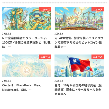
ニュース
ニュース
2026.8.6
2026.8.6
NFT企業創業者のタジ・ターシャ、
元LAPD警官、警官を装いコリアタウ
1000万ドル超の投資家詐欺と「DJ趣
ンで35万ドル相当のビットコイン強
味」…
奪罪で…
ニュース
ニュース
2026.8.6
2026.8.6
Circleは、BlackRock、Visa、
台湾、10月から国内の暗号資産（仮
Mastercard、SBI、…
想通貨）送金にトラベルルールを全
面適用へ