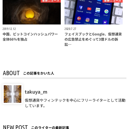
重要ニュース
重要ニュース
2019.12.12
2020.7.27
中国、ビットコインハッシュパワー
フェイスブックとGoogle、仮想通貨
全体66％を独占
の広告禁止をめぐって3億ドルの訴
訟…
ABOUT
この記事をかいた人
takuya_m
仮想通貨やフィンテックを中心にフリーライターとして活動
しています。
NEW POST
このライターの最新記事