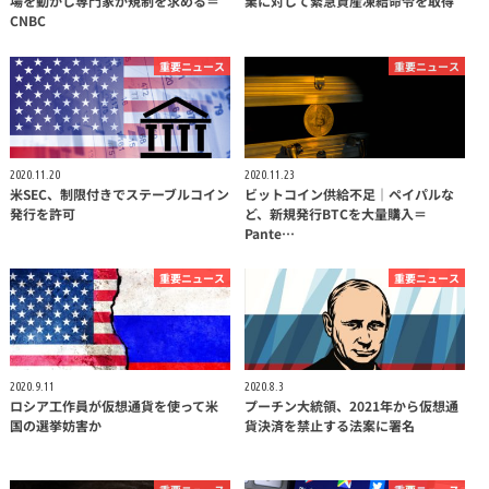
場を動かし専門家が規制を求める＝
業に対して緊急資産凍結命令を取得
CNBC
重要ニュース
重要ニュース
2020.11.20
2020.11.23
米SEC、制限付きでステーブルコイン
ビットコイン供給不足｜ペイパルな
発行を許可
ど、新規発行BTCを大量購入＝
Pante…
重要ニュース
重要ニュース
2020.9.11
2020.8.3
ロシア工作員が仮想通貨を使って米
プーチン大統領、2021年から仮想通
国の選挙妨害か
貨決済を禁止する法案に署名