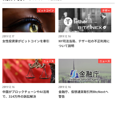
ビットコイン
テザー
2019.12.17
2019.12.16
女性投資家がビットコインを牽引
NY司法当局、テザー社の不正利用に
ついて説明
ニュース
ニュース
2019.12.16
2019.12.16
中国がブロックチェーンやAI活用
金融庁、仮想通貨取引所BtcNextへ
で、314万件の訴訟解決
警告