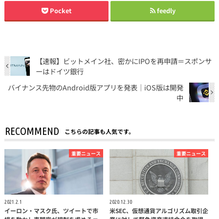
Pocket
feedly
【速報】ビットメイン社、密かにIPOを再申請＝スポンサ
ーはドイツ銀行
バイナンス先物のAndroid版アプリを発表｜iOS版は開発
中
RECOMMEND
こちらの記事も人気です。
重要ニュース
重要ニュース
2021.2.1
2020.12.30
イーロン・マスク氏、ツイートで市
米SEC、仮想通貨アルゴリズム取引企