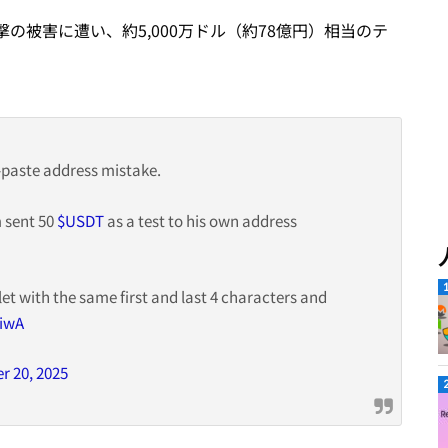
の被害に遭い、約5,000万ドル（約78億円）相当のテ
-paste address mistake.
m sent 50
$USDT
as a test to his own address
 with the same first and last 4 characters and
HiwA
 20, 2025