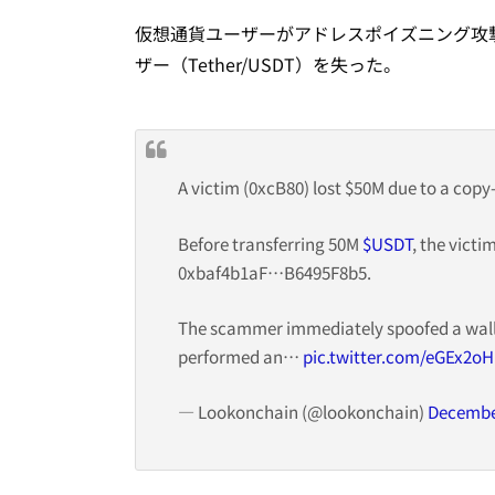
仮想通貨ユーザーがアドレスポイズニング攻撃
ザー（Tether/USDT）を失った。
A victim (0xcB80) lost $50M due to a copy
Before transferring 50M
$USDT
, the victi
0xbaf4b1aF…B6495F8b5.
The scammer immediately spoofed a wallet
performed an…
pic.twitter.com/eGEx2o
— Lookonchain (@lookonchain)
December