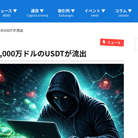
ュース ▼
通貨 ▼
取引所 ▼
イベント ▼
コラム ▼
NEWS
CryptoCurrency
Exchanges
event
column
速報
ビットコイン
イーサリアム
リップル
テザー
ブロックチェーン
マーケット
国内ニュース
トレード
ビットコイン(BTC)
イーサリアム(ETH)
ソラナ(SOL)
リップル(XRP)
テザー(USDT)
国内取引所
海外取引所
取材レポート
のUSDTが流出
ニュース
000万ドルのUSDTが流出