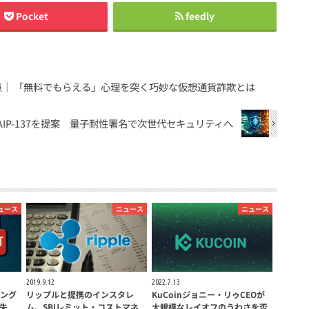
Pocket
feedly
｜ 「無料でもらえる」心理を突く巧妙な仮想通貨詐欺とは
sがAIP-137を提案 量子耐性署名で次世代セキュリティへ
ュース
ニュース
ニュース
2019.9.12
2022.7.13
ング
リップルと提携のインスタレ
KuCoinジョニー・リゥCEOが
喪失
ム、SBIレミット・コストマネ
大規模なレイオフのうわさを否