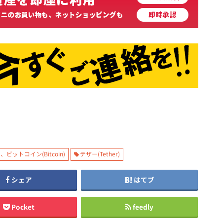
、ビットコイン(Bitcoin)
テザー(Tether)
シェア
はてブ
Pocket
feedly