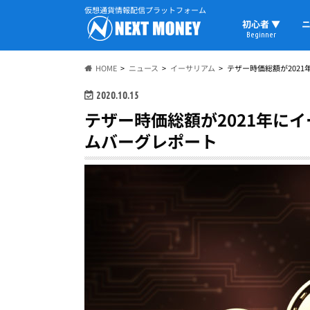
仮想通貨情報配信プラットフォーム
初心者 ▼
ニ
Beginner
初心者の教科書
仮想通貨用語
ウォレット
HOME
ニュース
イーサリアム
テザー時価総額が202
2020.10.15
テザー時価総額が2021年に
ムバーグレポート