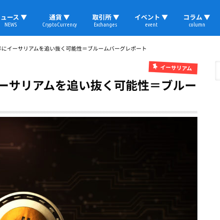
ュース ▼
通貨 ▼
取引所 ▼
イベント ▼
コラム ▼
NEWS
CryptoCurrency
Exchanges
event
column
速報
ビットコイン
イーサリアム
リップル
テザー
ブロックチェーン
マーケット
国内ニュース
トレード
ビットコイン(BTC)
イーサリアム(ETH)
ソラナ(SOL)
リップル(XRP)
テザー(USDT)
国内取引所
海外取引所
取材レポート
1年にイーサリアムを追い抜く可能性＝ブルームバーグレポート
イーサリアム
イーサリアムを追い抜く可能性＝ブルー