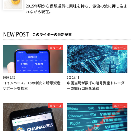
2015年頃から仮想通貨に興味を持ち、激流の波に押し込ま
れながら現在。
NEW POST
このライターの最新記事
ニュース
ニュース
2020.6.12
2020.6.11
コインベース、18の新たに暗号資産
中国当局が数千の暗号資産トレーダ
サポートを探索
ーの銀行口座を凍結
ニュース
ニュース