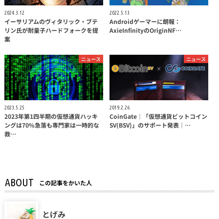
2024.3.12
2022.5.13
イーサリアムのヴィタリック・ブテ
Androidゲーマーに朗報：
リン氏が耐量子ハードフォークを提
AxieInfinityのOriginNF…
案
ニュース
ニュース
2023.5.25
2019.2.26
2023年第1四半期の仮想通貨ハッキ
CoinGate｜「仮想通貨ビットコイン
ングは70%急落も専門家は一時的な
SV(BSV)」のサポート発表｜…
救…
ABOUT
この記事をかいた人
とげみ