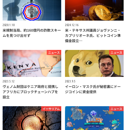
2020.1.10
2024.12.16
米規制当局、約160億円の詐欺スキー
米・テキサス州議員ジョヴァンニ・
ムを見つけ出せず
カプリリオーネ氏、ビットコイン準
備金設立…
ニュース
ニュース
2023.5.12
2023.9.5
ヴェノム財団はケニア政府と提携し
イーロン・マスク氏が秘密裏にドー
アフリカにブロックチェーンハブを
ジコインに資金提供
設立
イーサリアム
ニュース