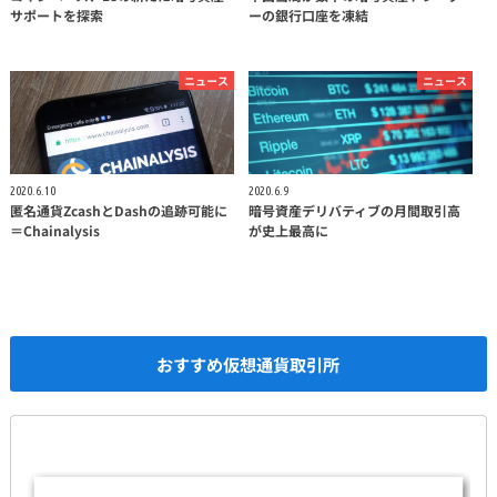
サポートを探索
ーの銀行口座を凍結
ニュース
ニュース
2020.6.10
2020.6.9
匿名通貨ZcashとDashの追跡可能に
暗号資産デリバティブの月間取引高
＝Chainalysis
が史上最高に
おすすめ仮想通貨取引所