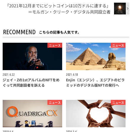
「2021年12月までにビットコインは10万ドルに達する」
＝モルガン・クリーク・デジタル共同設立者
RECOMMEND
こちらの記事も人気です。
ニュース
ニュース
2021.6.22
2021.6.18
ジェイ・Zの1stアルバムのNFTをめ
Enjin（エンジン）、エジプトのピラ
ぐって共同創設者を訴える
ミッドのデジタル版NFTの発行へ
ニュース
ニュース
2019.6.6
2026.3.6