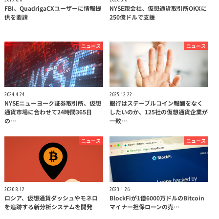
FBI、QuadrigaCXユーザーに情報提
NYSE親会社、仮想通貨取引所OKXに
供を要請
250億ドルで支援
ニュース
ニュース
2024.4.24
2025.12.22
NYSEニューヨーク証券取引所、仮想
銀行はステーブルコイン報酬をなく
通貨市場に合わせて24時間365日
したいのか、125社の仮想通貨企業が
の…
一致…
ニュース
ニュース
2020.8.12
2023.1.26
ロシア、仮想通貨ダッシュやモネロ
BlockFiが1億6000万ドルのBitcoin
を追跡する新分析システムを開発
マイナー担保ローンの売…