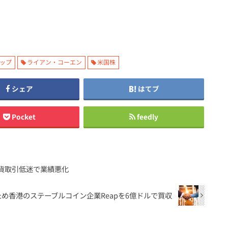
ップ
ライアン・コーエン
米国株
シェア
はてブ
Pocket
feedly
想通貨取引低迷で業績悪化
ため香港のステーブルコイン企業Reapを6億ドルで買収