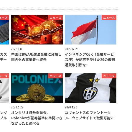
ュース
ニュース
ニュース
2026.1.8
2025.12.23
カス
中国はRWAを違法金融に分類し
インドネシアOJK（金融サービ
テー
国内外の事業者へ警告
ス庁）が認可を受けた29の仮想
通貨取引所を…
ュース
ニュース
ニュース
2021.5.28
2020.4.20
ング
オンタリオ証券委員会、
ユヴェントスのファントーク
ブル
Poloniexが証券基準に準拠でき
ン、ウェブサイトで取引可能に
なかったと述べる