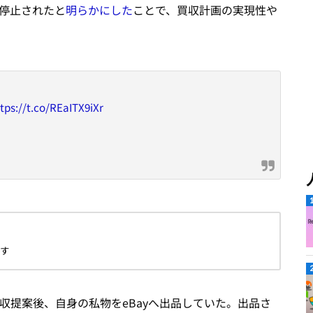
停止されたと
明らかにした
ことで、買収計画の実現性や
tps://t.co/REaITX9iXr
ます
買収提案後、自身の私物をeBayへ出品していた。出品さ