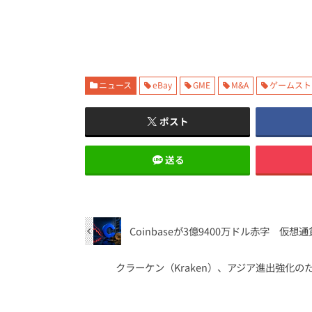
ニュース
eBay
GME
M&A
ゲームスト
ポスト
送る
Coinbaseが3億9400万ドル赤字 仮
クラーケン（Kraken）、アジア進出強化の