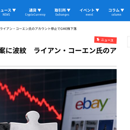
ュース ▼
通貨 ▼
取引所 ▼
イベント ▼
コラム ▼
NEWS
CryptoCurrency
Exchanges
event
column
速報
ビットコイン
イーサリアム
リップル
テザー
ブロックチェーン
マーケット
国内ニュース
トレード
ビットコイン(BTC)
イーサリアム(ETH)
ソラナ(SOL)
リップル(XRP)
テザー(USDT)
国内取引所
海外取引所
取材レポート
 ライアン・コーエン氏のアカウント停止でGME株下落
ニュース
提案に波紋 ライアン・コーエン氏のア