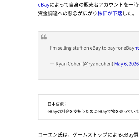
eBay
によって自身の販売者アカウントを一時
資金調達への懸念が広がり
株価が下落
した。
I’m selling stuff on eBay to pay for eBay
ht
— Ryan Cohen (@ryancohen)
May 6, 2026
日本語訳：
eBayの料金を支払うためにeBayで物を売ってい
コーエン氏は、ゲームストップによるeBay