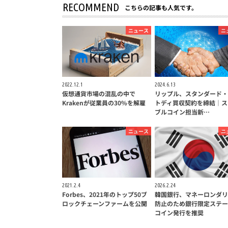
RECOMMEND
こちらの記事も人気です。
ニュース
ニ
2022.12.1
2024.6.13
仮想通貨市場の混乱の中で
リップル、スタンダード・
Krakenが従業員の30%を解雇
トディ買収契約を締結｜ス
ブルコイン担当新…
ニュース
ニ
2021.2.4
2026.2.24
Forbes、2021年のトップ50ブ
韓国銀行、マネーロンダリ
ロックチェーンファームを公開
防止のため銀行限定ステー
コイン発行を推奨