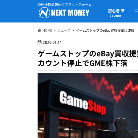
仮想通貨情報配信プラットフォーム
初心者 ▼
ニ
Beginner
初心者の教科書
仮想通貨用語
ウォレット
HOME
ニュース
ゲームストップのeBay買収提案に波紋
2026.05.11
ゲームストップのeBay買収
カウント停止でGME株下落