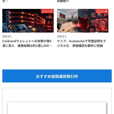
を…
秋開始へ
ニュース
ニュース
2026.8.5
2026.8.5
Coldcardウォレットへの攻撃が第4
ケニア、Avalancheで学歴証明をデ
波に突入 被害総額は約1億1,000…
ジタル化 資格確認を数秒に短縮
おすすめ仮想通貨取引所