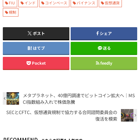
FIU
インド
コインベース
バイナンス
仮想通貨
規制
ポスト
シェア
はてブ
送る
Pocket
feedly
メタプラネット、40億円調達でビットコイン拡大へ｜MS
CI指数組み入れで株価急騰
SECとCFTC、仮想通貨規制で協力する合同諮問委員会の
復活を模索