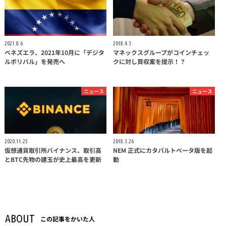
2021.8.6
2018.4.3
ベネズエラ、2021年10月に「デジタ
マネックスグループがコインチェッ
ルボリバル」を発売へ
クに対し買収案を提示！？
ニュース
ニュース
2020.11.25
2018.3.26
仮想通貨取引所バイナンス、取引高
NEM 正式にカタパルトベータ版を起
とBTC先物の建玉が史上最高を更新
動
ABOUT
この記事をかいた人