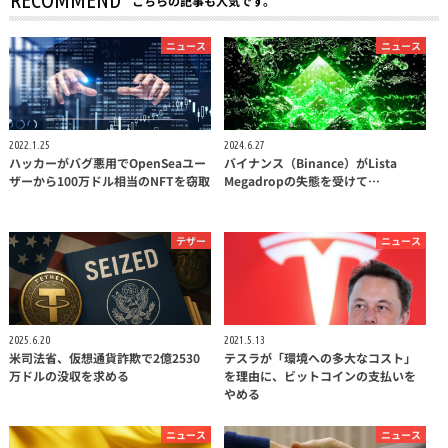
RECOMMEND
こちらの記事も人気です。
ニュース
ニュース
2022.1.25
2024.6.27
ハッカーがバグ悪用でOpenSeaユー
バイナンス（Binance）がLista
ザーから100万ドル相当のNFTを窃取
Megadropの失態を受けて…
テザー
ニュース
2025.6.20
2021.5.13
米司法省、仮想通貨詐欺で2億2530
テスラが「環境への多大なコスト」
万ドルの没収を求める
を理由に、ビットコインの支払いを
やめる
ニュース
ニュース