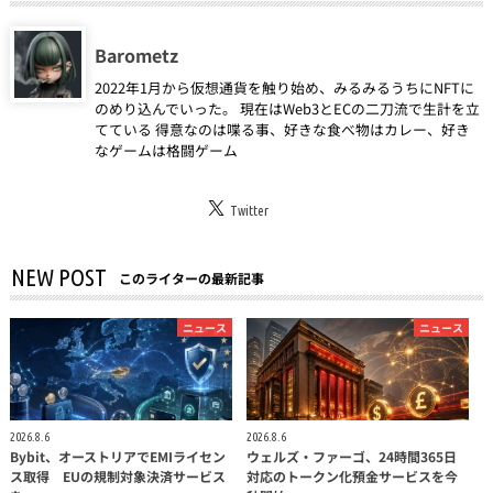
Barometz
2022年1月から仮想通貨を触り始め、みるみるうちにNFTに
のめり込んでいった。 現在はWeb3とECの二刀流で生計を立
てている 得意なのは喋る事、好きな食べ物はカレー、好き
なゲームは格闘ゲーム
Twitter
NEW POST
このライターの最新記事
ニュース
ニュース
2026.8.6
2026.8.6
Bybit、オーストリアでEMIライセン
ウェルズ・ファーゴ、24時間365日
ス取得 EUの規制対象決済サービス
対応のトークン化預金サービスを今