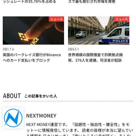
ッシュレートの35.76％を占める
スで最も取引され市場を席巻
ニュース
ニュース
2021.7.6
2026.5.1
英国のバークレイズ銀行がBinance
世界規模の国際捜査で詐欺拠点摘
へのカード支払いをブロック
発、276人を逮捕、司法省が起訴
ABOUT
この記事をかいた人
NEXTMONEY
NEXT MONEY運営です。 「話題性・独自性・健全性」をモ
ットーに情報発信しています。 読者の皆様が本当に望んでい
る情報を 日々リサーチし「痒いところに手が届く」 そんな