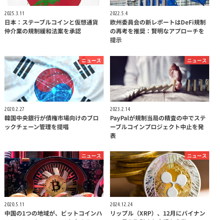
2025.3.11
2022.5.4
日本：ステーブルコインと仮想通貨
欧州委員会の新レポートはDeFi規制
仲介業の規制緩和法案を承認
の再考を推奨：賢明なアプローチを
提示
ニュース
ニュース
2020.2.27
2023.2.14
韓国中央銀行が債権市場向けのブロ
PayPalが規制当局の精査の中でステ
ックチェーン管理を提唱
ーブルコインプロジェクト中止を発
表
ニュース
ニュース
2020.5.11
2024.12.24
中国の1つの地域が、ビットコインハ
リップル（XRP）、12月にバイナン