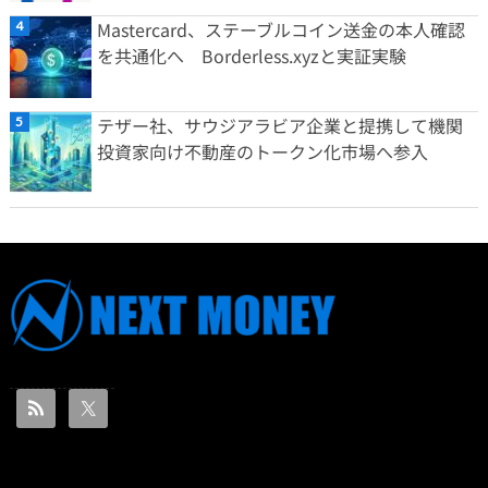
Mastercard、ステーブルコイン送金の本人確認
を共通化へ Borderless.xyzと実証実験
テザー社、サウジアラビア企業と提携して機関
投資家向け不動産のトークン化市場へ参入