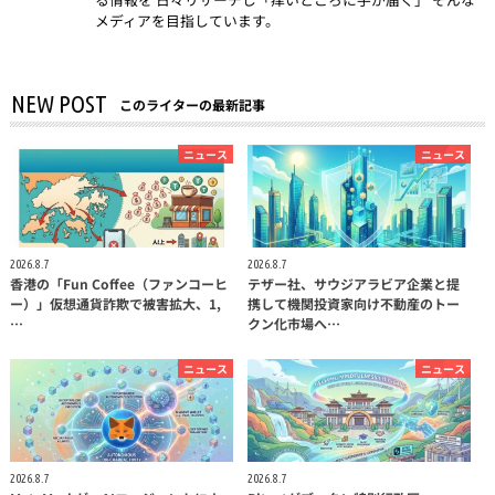
メディアを目指しています。
NEW POST
このライターの最新記事
ニュース
ニュース
2026.8.7
2026.8.7
香港の「Fun Coffee（ファンコーヒ
テザー社、サウジアラビア企業と提
ー）」仮想通貨詐欺で被害拡大、1,
携して機関投資家向け不動産のトー
…
クン化市場へ…
ニュース
ニュース
2026.8.7
2026.8.7