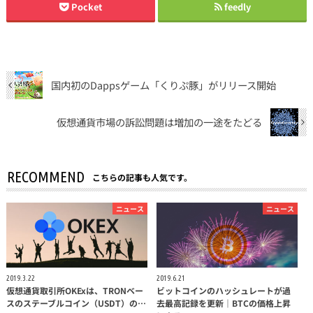
Pocket
feedly
国内初のDappsゲーム「くりぷ豚」がリリース開始
仮想通貨市場の訴訟問題は増加の一途をたどる
RECOMMEND
こちらの記事も人気です。
ニュース
ニュース
2019.3.22
2019.6.21
仮想通貨取引所OKExは、TRONベー
ビットコインのハッシュレートが過
スのステーブルコイン（USDT）の…
去最高記録を更新｜BTCの価格上昇