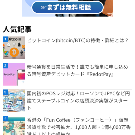
人気記事
ビットコイン(bitcoin/BTC)の特徴・詳細とは？
暗号通貨を日常生活で！誰でも簡単に申し込め
る暗号資産デビットカード『RedotPay』
国内初のPOSレジ対応！ローソンでJPYCなど円
建てステーブルコインの店頭決済実験がスター
ト
香港の「Fun Coffee（ファンコーヒー）」仮想
通貨詐欺で被害拡大、1,000人超・1億4,000万香
港ドル以上の損失か