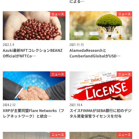
による…
ニュース
ニュース
2022.5.9
2021.11.15
Azuki最新NFTコレクションBEANZ
AlamedaResearchと
OfficialがNFTCo…
CumberlandGlobalがUSD…
ニュース
ニュース
2024.2.12
2021.10.4
XRPが主要同盟Flare Networks（フ
スイスFINMAがSEBA銀行に初のデジ
レアネットワーク）と統合…
タル資産保管ライセンスを付与
ニュース
ニュース