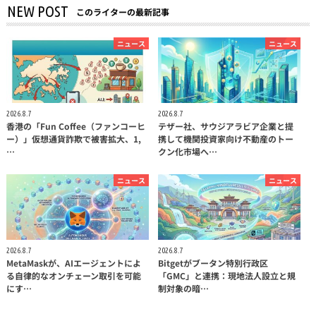
NEW POST
このライターの最新記事
ニュース
ニュース
2026.8.7
2026.8.7
香港の「Fun Coffee（ファンコーヒ
テザー社、サウジアラビア企業と提
ー）」仮想通貨詐欺で被害拡大、1,
携して機関投資家向け不動産のトー
…
クン化市場へ…
ニュース
ニュース
2026.8.7
2026.8.7
MetaMaskが、AIエージェントによ
Bitgetがブータン特別行政区
る自律的なオンチェーン取引を可能
「GMC」と連携：現地法人設立と規
にす…
制対象の暗…