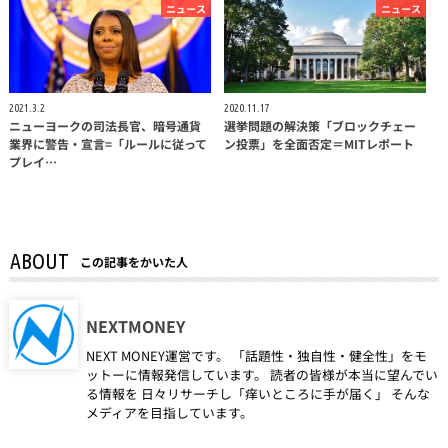
ニュース
ニュース
2021.3.2
2020.11.17
ニューヨークの司法長官、暗号通貨
選挙問題の解決策「ブロックチェー
業界に警告・宣言=「ルールに従って
ン投票」を全面否定＝MITレポート
プレイ…
ABOUT
この記事をかいた人
NEXTMONEY
NEXT MONEY運営です。 「話題性・独自性・健全性」をモ
ットーに情報発信しています。 読者の皆様が本当に望んでい
る情報を 日々リサーチし「痒いところに手が届く」 そんな
メディアを目指しています。