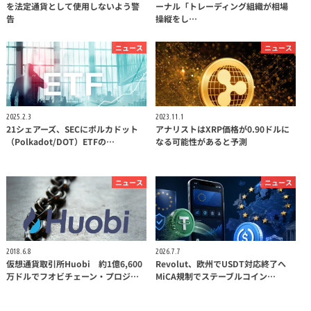
を法定通貨として使用しないよう警
ーナル「トレーディング組織が相場
告
操縦をし…
ニュース
ニュース
2025.2.3
2023.11.1
21シェアーズ、SECにポルカドット
アナリストはXRP価格が0.90ドルに
（Polkadot/DOT）ETFの…
なる可能性があると予測
ニュース
ニュース
2018.6.8
2026.7.7
仮想通貨取引所Huobi 約1億6,600
Revolut、欧州でUSDT対応終了へ
万ドルでフオビチェーン・プロジ…
MiCA規制でステーブルコイン…