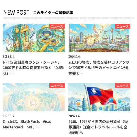
NEW POST
このライターの最新記事
ニュース
ニュース
2026.8.6
2026.8.6
NFT企業創業者のタジ・ターシャ、
元LAPD警官、警官を装いコリアタウ
1000万ドル超の投資家詐欺と「DJ趣
ンで35万ドル相当のビットコイン強
味」…
奪罪で…
ニュース
ニュース
2026.8.6
2026.8.6
Circleは、BlackRock、Visa、
台湾、10月から国内の暗号資産（仮
Mastercard、SBI、…
想通貨）送金にトラベルルールを全
面適用へ