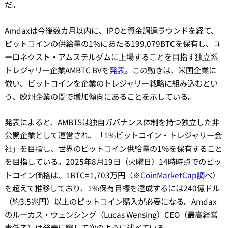
だ。
Amdaxは今後数カ月以内に、IPOと資金調達ラウンドを経て、
ビットコインの供給量の1%にあたる199,079BTCを保有し、ユ
ーロネクスト・アムステルダムに上場することを目指す独立系
トレジャリー企業AMBTC BVを
発表
。この動きは、米国企業に
倣い、ビットコインを企業のトレジャリー戦略に組み込むとい
う、欧州企業の間で増加傾向にあることを示している。
発表によると、AMBTSは独自ガバナンス体制を持つ独立した非
公開企業として運営され、「1%ビットコイン・トレジャリー会
社」を目指し、世界のビットコイン供給量の1%を保有すること
を目指している。2025年8月19日（火曜日）14時時点でのビッ
トコイン価格は、1BTC=1,703万円（※
CoinMarketCap調
べ）
を超えて推移しており、1%保有目標を達成するには240億ドル
（約3.5兆円）以上のビットコイン購入が必要になる。Amdax
のルーカス・ウェンシング（Lucas Wensing）CEO（最高経営
責任者）は発表に際して次のように述べている。