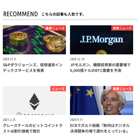
RECOMMEND
こちらの記事も人気です。
重要ニュース
重要ニュース
2020.12.4
2020.12.14
S&Pダウジョーンズ、仮想通貨イン
JPモルガン、機関投資家の需要増で
デックスサービスを発表
6,000億ドルのBTC需要を予測
ニュース
重要ニュース
2021.2.25
2020.9.11
グレースケールのビットコイントラ
ECBラガルド総裁「欧州はデジタル
ストは割引価格で取引
決済競争の場で遅れをとっている」