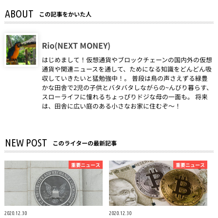
ABOUT
この記事をかいた人
Rio(NEXT MONEY)
はじめまして！仮想通貨やブロックチェーンの国内外の仮想
通貨や関連ニュースを通して、ためになる知識をどんどん吸
収していきたいと猛勉強中！。 普段は鳥の声さえずる緑豊
かな田舎で2児の子供とバタバタしながらの~んびり暮らす、
スローライフに憧れるちょっぴりドジな母の一面も。 将来
は、田舎に広い庭のある小さなお家に住むぞ～！
NEW POST
このライターの最新記事
重要ニュース
重要ニュース
2020.12.30
2020.12.30