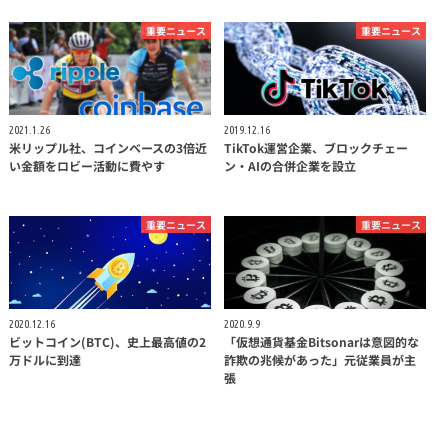
重要ニュース
重要ニュース
2021.1.26
2019.12.16
米リップル社、コインベースの3倍近
TikTok運営企業、ブロックチェー
い金額をロビー活動に費やす
ン・AIの合併企業を設立
重要ニュース
重要ニュース
2020.12.16
2020.9.9
ビットコイン(BTC)、史上最高値の2
「仮想通貨基金Bitsonarは意図的な
万ドルに到達
詐欺の兆候があった」元従業員が主
張