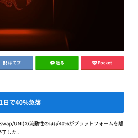
はてブ
送る
Pocket
、1日で40%急落
iswap/UNI)の流動性のほぼ40%がプラットフォームを離
終了した。