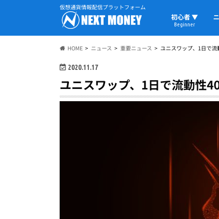
仮想通貨情報配信プラットフォーム
初心者 ▼
ニ
Beginner
初心者の教科書
仮想通貨用語
ウォレット
HOME
ニュース
重要ニュース
ユニスワップ、1日で流
2020.11.17
ユニスワップ、1日で流動性4