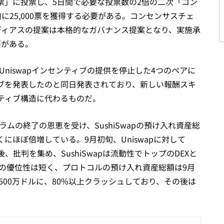
票」に投票し、5日間で必要な投票数の2倍の二次「コン
に25,000票を獲得する必要がある。コンセンサスチェ
ディアスの提案は本格的なガバナンス提案となり、実施承
要がある。
が、Uniswapインセンティブの提供を停止した4つのペアに
ブを発表したのと同日発表されており、新しい報酬スキ
ティブ構造に代わるものだ。
ログラムの終了の恩恵を受け、SushiSwapの預け入れ資産総
くにほぼ倍増している。9月初旬、Uniswapに対して
批判を集め、SushiSwapは流動性でトップのDEXと
apの優位性は短く、プロトコルの預け入れ資産総額は9月
6500万ドルに、80%以上クラッシュしており、その後は