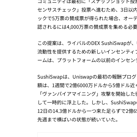
コミュニティは最初に「スナップショット投
センサスチェック」投票へ進むため、3日以内
ックで5万票の賛成票が得られた場合、オー
認されるには4,000万票の賛成票を集める必
この提案は、ライバルのDEX SushiSwap
流動性を提供するための新しいインセンティ
ームは、プラットフォームの以前のインセン
SushiSwapは、Uniswapの最初の報酬プ
額は、1週間で2億6000万ドルから5億ドル近
「ヴァンパイアマイニング」攻撃を開始した後、
して一時的に浮上した。しかし、SushiSw
12日の14.3億ドルから一つ来た足らずで2億
先週まで横ばいの状態が続いていた。