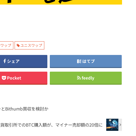
スワップ
ユニスワップ
シェア
はてブ
Pocket
feedly
とBithumb買収を検討か
貨取引所でのBTC購入額が、マイナー売却額の20倍に