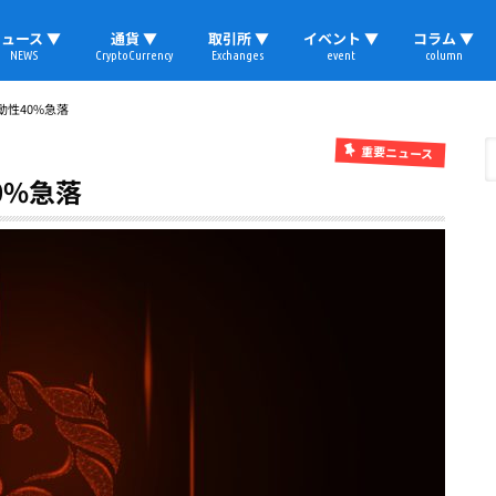
ュース ▼
通貨 ▼
取引所 ▼
イベント ▼
コラム ▼
NEWS
CryptoCurrency
Exchanges
event
column
速報
ビットコイン
イーサリアム
リップル
テザー
ブロックチェーン
マーケット
国内ニュース
トレード
ビットコイン(BTC)
イーサリアム(ETH)
ソラナ(SOL)
リップル(XRP)
テザー(USDT)
国内取引所
海外取引所
取材レポート
動性40%急落
重要ニュース
0%急落