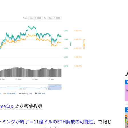
ketCap
より画像引用
ーミングが終了＝11億ドルのETH解放の可能性
」で報じ