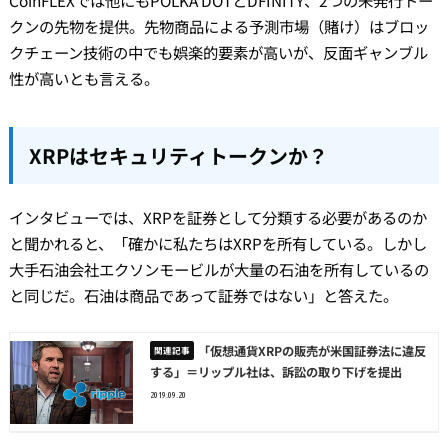
CoinFLEXでは他にもPOLKA DOTとDFINITY、2つの未発行トー
クンの先物を提供。先物商品による予測市場（賭け）はブロッ
クチェーン技術の中でも娯楽的要素が高いが、反面ギャンブル
性が高いとも言える。
XRPはセキュリティトークンか？
インタビューでは、XRPを証券として分類する必要があるのか
と聞かれると、「確かに私たちはXRPを所有している。しかし
大手石油会社エクソンモービルが大量の石油を所有しているの
と同じだ。石油は商品であって証券ではない」と答えた。
「仮想通貨XRPの販売が米国証券法に違反
する」＝リップル社は、訴訟の取り下げを提出
2019.09.20