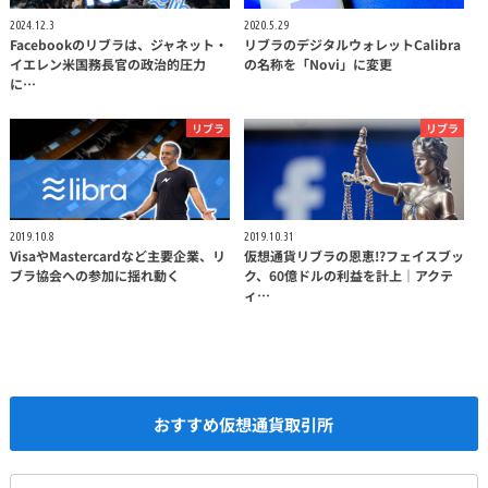
2024.12.3
2020.5.29
Facebookのリブラは、ジャネット・
リブラのデジタルウォレットCalibra
イエレン米国務長官の政治的圧力
の名称を「Novi」に変更
に…
リブラ
リブラ
2019.10.8
2019.10.31
VisaやMastercardなど主要企業、リ
仮想通貨リブラの恩恵!?フェイスブッ
ブラ協会への参加に揺れ動く
ク、60億ドルの利益を計上｜アクテ
ィ…
おすすめ仮想通貨取引所