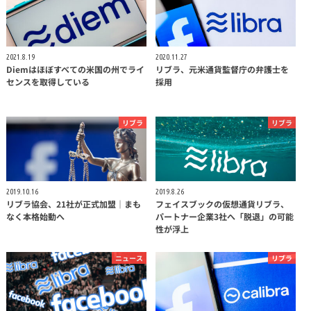
2021.8.19
2020.11.27
Diemはほぼすべての米国の州でライ
リブラ、元米通貨監督庁の弁護士を
センスを取得している
採用
リブラ
リブラ
2019.10.16
2019.8.26
リブラ協会、21社が正式加盟｜まも
フェイスブックの仮想通貨リブラ、
なく本格始動へ
パートナー企業3社へ「脱退」の可能
性が浮上
ニュース
リブラ