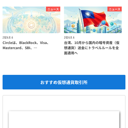
ニュース
ニュース
2026.8.6
2026.8.6
Circleは、BlackRock、Visa、
台湾、10月から国内の暗号資産（仮
Mastercard、SBI、…
想通貨）送金にトラベルルールを全
面適用へ
おすすめ仮想通貨取引所