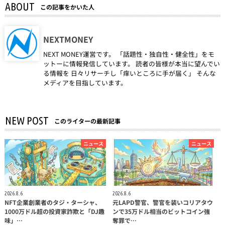
ABOUT
この記事をかいた人
NEXTMONEY
NEXT MONEY運営です。 「話題性・独自性・健全性」をモ
ットーに情報発信しています。 読者の皆様が本当に望んでい
る情報を 日々リサーチし「痒いところに手が届く」 そんな
メディアを目指しています。
NEW POST
このライターの最新記事
ニュース
ニュース
2026.8.6
2026.8.6
NFT企業創業者のタジ・ターシャ、
元LAPD警官、警官を装いコリアタウ
1000万ドル超の投資家詐欺と「DJ趣
ンで35万ドル相当のビットコイン強
味」…
奪罪で…