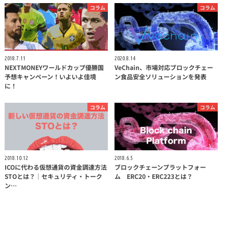
コラム
コラム
2018.7.11
2020.8.14
NEXTMONEYワールドカップ優勝国
VeChain、市場対応ブロックチェー
予想キャンペーン！いよいよ佳境
ン食品安全ソリューションを発表
に！
コラム
コラム
2018.10.12
2018.6.5
ICOに代わる仮想通貨の資金調達方法
ブロックチェーンプラットフォー
STOとは？｜セキュリティ・トーク
ム ERC20・ERC223とは？
ン…