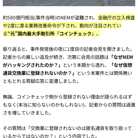
約580億円相当(事件当時)のNEMが盗難され、
金融庁の立入検査
や2度に渡る業務改善命令が下され、動向が注目されてい
る
“元”国内最大手取引所『コインチェック』
。
振り返ると、事件発覚後の夜に1度目の記者会見を開きました。
記者からの厳しい追及が続き、次第に会見の話題は
「なぜNEM
がハッキングされたのか？」
という本題から逸れ、
「なぜ仮想
通貨交換業に登録されないのか？」
という本案件とは関係無い
ともとれる質疑応答に変遷しました。
無論、コインチェック側から登録されない理由が語られるはず
もなく(本当に知らないのかもしれない)、記者からの質問は過激
さを増していきました。
その質問は「交換業に登録されないのは匿名通貨を取り扱って
いるからではないのか？」という内容でした。