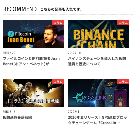
RECOMMEND
こちらの記事も人気です。
コラム
コラム
2020.6.29
2019.7.10
ファイルコイン＆IPFS創設者Juan
バイナンスチェーンを導入した仮想
Benet(ホアン・ベネット)が…
通貨と歴史について
コラム
コラム
2018.3.16
2020.9.4
仮想通貨暴落戦線
2020年夏リリース！GPS連動ブロッ
クチェーンゲーム「CrossLin…