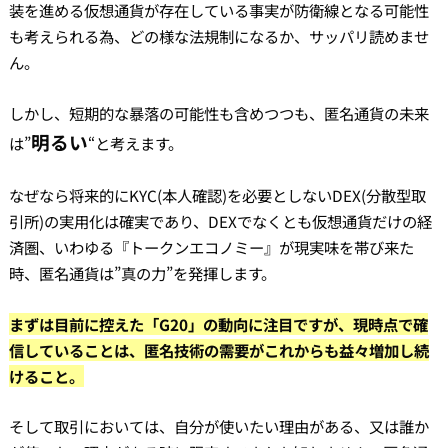
装を進める仮想通貨が存在している事実が防衛線となる可能性
も考えられる為、どの様な法規制になるか、サッパリ読めませ
ん。
しかし、短期的な暴落の可能性も含めつつも、匿名通貨の未来
明るい
は”
“と考えます。
なぜなら将来的にKYC(本人確認)を必要としないDEX(分散型取
引所)の実用化は確実であり、DEXでなくとも仮想通貨だけの経
済圏、いわゆる『トークンエコノミー』が現実味を帯び来た
時、匿名通貨は”真の力”を発揮します。
まずは目前に控えた「G20」の動向に注目ですが、現時点で確
信していることは、匿名技術の需要がこれからも益々増加し続
けること。
そして取引においては、自分が使いたい理由がある、又は誰か