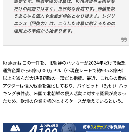
重要です。国家主導の攻撃は、仮想通貨や米国企業
だけの問題ではなく、世界的な脅威です。価値を扱
うあらゆる個人や企業が標的となり得ます。レジリ
エンス（回復力）は、こうした攻撃に耐えるための
運用上の準備から始まります。
Krakenはこの一件を、北朝鮮のハッカーが2024年だけで仮想
通貨企業から6億5,000万ドル（※現在レートで約935.8億円）
以上を盗んだ大規模窃取の一環だと指摘。最近、これらの脅威
アクターは侵入戦術を強化しており、バイビット（Bybit）ハッ
キング事件後、米国で北朝鮮の侵入活動に対する認識が高まっ
たため、欧州の企業を標的とするケースが増えているという。