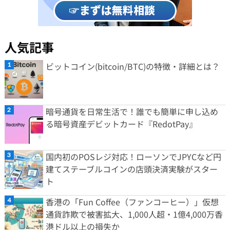
人気記事
ビットコイン(bitcoin/BTC)の特徴・詳細とは？
暗号通貨を日常生活で！誰でも簡単に申し込め
る暗号資産デビットカード『RedotPay』
国内初のPOSレジ対応！ローソンでJPYCなど円
建てステーブルコインの店頭決済実験がスター
ト
香港の「Fun Coffee（ファンコーヒー）」仮想
通貨詐欺で被害拡大、1,000人超・1億4,000万香
港ドル以上の損失か