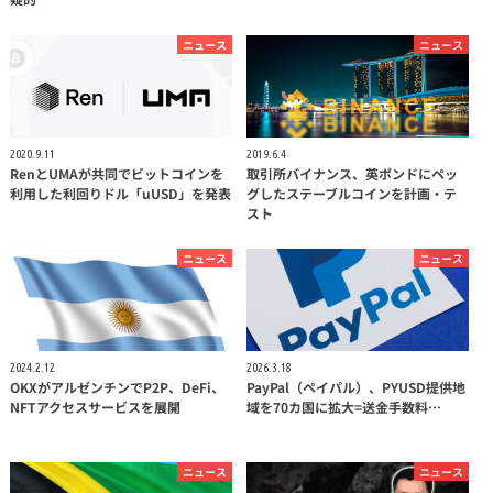
ニュース
ニュース
2020.9.11
2019.6.4
RenとUMAが共同でビットコインを
取引所バイナンス、英ポンドにペッ
利用した利回りドル「uUSD」を発表
グしたステーブルコインを計画・テ
スト
ニュース
ニュース
2024.2.12
2026.3.18
OKXがアルゼンチンでP2P、DeFi、
PayPal（ペイパル）、PYUSD提供地
NFTアクセスサービスを展開
域を70カ国に拡大=送金手数料…
ニュース
ニュース