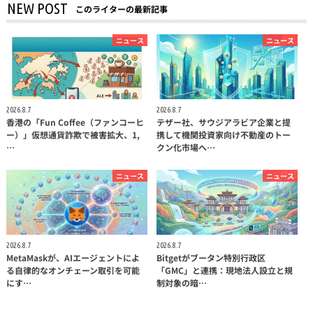
NEW POST
このライターの最新記事
ニュース
ニュース
2026.8.7
2026.8.7
香港の「Fun Coffee（ファンコーヒ
テザー社、サウジアラビア企業と提
ー）」仮想通貨詐欺で被害拡大、1,
携して機関投資家向け不動産のトー
…
クン化市場へ…
ニュース
ニュース
2026.8.7
2026.8.7
MetaMaskが、AIエージェントによ
Bitgetがブータン特別行政区
る自律的なオンチェーン取引を可能
「GMC」と連携：現地法人設立と規
にす…
制対象の暗…