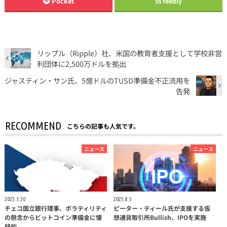
Pocket
feedly
リップル（Ripple）社、米国の教育者支援として学校非営
利団体に2,500万ドルを拠出
ジャスティン・サン氏、5億ドルのTUSD準備金不正流用を
告発
RECOMMEND
こちらの記事も人気です。
ニュース
ニュース
2025.3.20
2025.8.5
チェコ国立銀行理事、ボラティリティ
ピーター・ティール氏が支援する仮
の懸念からビットコイン準備金に懐
想通貨取引所Bullish、IPOを実施
疑的