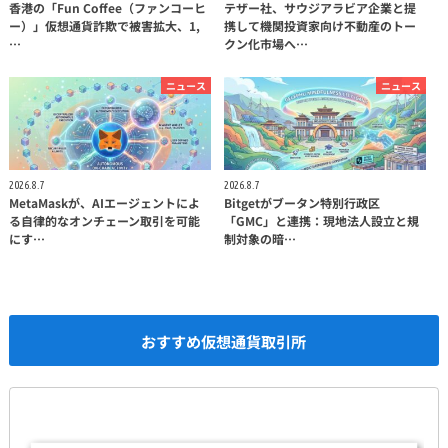
香港の「Fun Coffee（ファンコーヒ
テザー社、サウジアラビア企業と提
ー）」仮想通貨詐欺で被害拡大、1,
携して機関投資家向け不動産のトー
…
クン化市場へ…
ニュース
ニュース
2026.8.7
2026.8.7
MetaMaskが、AIエージェントによ
Bitgetがブータン特別行政区
る自律的なオンチェーン取引を可能
「GMC」と連携：現地法人設立と規
にす…
制対象の暗…
おすすめ仮想通貨取引所