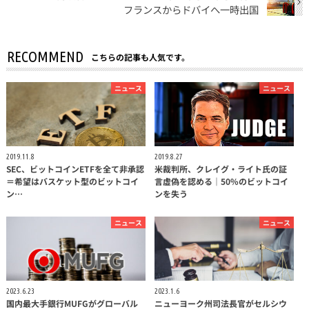
フランスからドバイへ一時出国
RECOMMEND
こちらの記事も人気です。
ニュース
ニュース
2019.11.8
2019.8.27
SEC、ビットコインETFを全て非承認
米裁判所、クレイグ・ライト氏の証
＝希望はバスケット型のビットコイ
言虚偽を認める｜50%のビットコイ
ン…
ンを失う
ニュース
ニュース
2023.6.23
2023.1.6
国内最大手銀行MUFGがグローバル
ニューヨーク州司法長官がセルシウ