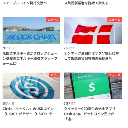
ステーブルコイン発行交渉へ
ス共同創業者を詐欺で訴える
ニュース
ニュース
2019.8.12
2023.7.6
米国エネルギー省がブロックチェー
デンマーク金融庁はサクソ銀行に対
ン基盤のエネルギー取引プラットフ
して仮想通貨保有株の売却命令
ォームに…
テザー
ニュース
2024.4.30
2019.11.7
Circle（サークル）のUSDコイン
ツイッターCEO提供の送金アプリ
（USDC）がテザー（USDT）を…
Cash App、ビットコイン売上が
「過…