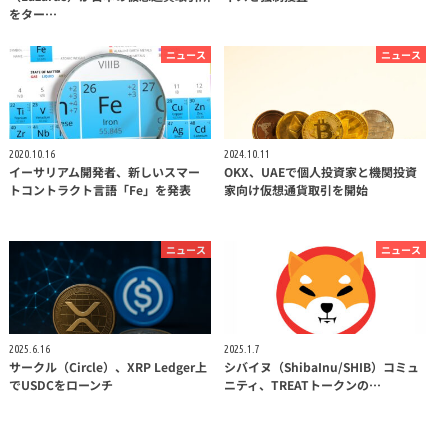
をター…
ニュース
ニュース
2020.10.16
2024.10.11
イーサリアム開発者、新しいスマー
OKX、UAEで個人投資家と機関投資
トコントラクト言語「Fe」を発表
家向け仮想通貨取引を開始
ニュース
ニュース
2025.6.16
2025.1.7
サークル（Circle）、XRP Ledger上
シバイヌ（ShibaInu/SHIB）コミュ
でUSDCをローンチ
ニティ、TREATトークンの…