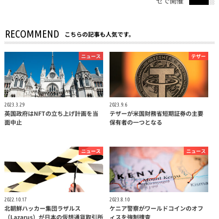
セで開催
RECOMMEND
こちらの記事も人気です。
ニュース
テザー
2023.3.29
2023.9.6
英国政府はNFTの立ち上げ計画を当
テザーが米国財務省短期証券の主要
面中止
保有者の一つとなる
ニュース
ニュース
2022.10.17
2023.8.10
北朝鮮ハッカー集団ラザルス
ケニア警察がワールドコインのオフ
（Lazarus）が日本の仮想通貨取引所
ィスを強制捜査