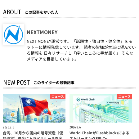
ABOUT
この記事をかいた人
NEXTMONEY
NEXT MONEY運営です。 「話題性・独自性・健全性」をモ
ットーに情報発信しています。 読者の皆様が本当に望んでい
る情報を 日々リサーチし「痒いところに手が届く」 そんな
メディアを目指しています。
NEW POST
このライターの最新記事
ニュース
ニュース
2026.8.6
2026.8.6
台湾、10月から国内の暗号資産（仮
World ChainがFlashblocksによる
想通貨）送金にトラベルルールを全
ストリーミングEIP-7…