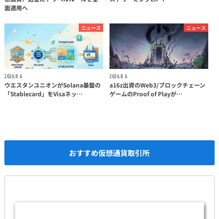
面適用へ
ニュース
ニュース
2026.8.6
2026.8.6
ウエスタンユニオンがSolana基盤の
a16z出資のWeb3/ブロックチェーン
「Stablecard」をVisaネッ…
ゲームのProof of Playが…
おすすめ仮想通貨取引所