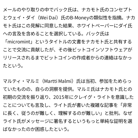
メールのやり取りの中でバック氏は、ナカモト氏のコンセプト
とウェイ・ダイ（Wei Dai）氏のB-Moneyの類似性を指摘。ナカ
モト氏はこの見解に同意した結果、ホワイトペーパーにダイ氏
への言及を含めることを選択している。バック氏は
「micromint」というタイトルの文書をナカモト氏と共有する
ことで交流に貢献したが、その後ビットコインソフトウェアが
リリースされるまでビットコインの作成者からの連絡はなかっ
たという。
マルティ・マルミ（Martti Malmi）氏は当初、参加をためらっ
ていたものの、自らの洞察を提供。マルミ氏はナカモト氏との
初期の交流を振り返り、2015年にクレイグ・ライトを意識した
ことについても言及し、ライト氏が書いた複雑な記事を「非常
に長く、従うのが難しく、理解するのが難しい」と批判。なぜ
ライト氏がメッセージに署名するというもっと単純な証明を選
ばなかったのか困惑したという。