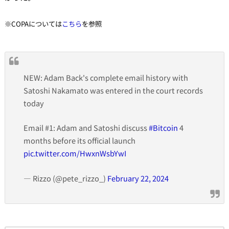
※COPAについては
こちら
を参照
NEW: Adam Back's complete email history with
Satoshi Nakamato was entered in the court records
today
Email #1: Adam and Satoshi discuss
#Bitcoin
4
months before its official launch
pic.twitter.com/HwxnWsbYwI
— Rizzo (@pete_rizzo_)
February 22, 2024