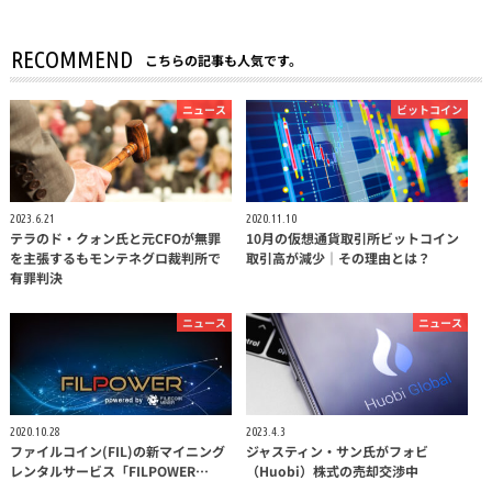
RECOMMEND
こちらの記事も人気です。
ニュース
ビットコイン
2023.6.21
2020.11.10
テラのド・クォン氏と元CFOが無罪
10月の仮想通貨取引所ビットコイン
を主張するもモンテネグロ裁判所で
取引高が減少｜その理由とは？
有罪判決
ニュース
ニュース
2020.10.28
2023.4.3
ファイルコイン(FIL)の新マイニング
ジャスティン・サン氏がフォビ
レンタルサービス「FILPOWER…
（Huobi）株式の売却交渉中