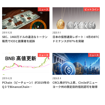
ニュース
ビットコイン
2019.9.20
2020.9.1
SEC、1460万ドルの違法なトークン
日本の仮想通貨レポート：4月のBTC
販売でICOと創業者を起訴
ドミナンスが87%を突破
ニュース
ニュース
2019.4.20
2026.8.4
PChain（ピーチェーン）が2019年の
CRCL株が5％上昇、Circleがニュー
Q３でBinanceChain…
ヨーク州の限定目的信託認可を取得