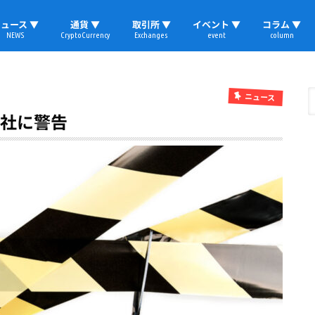
ュース ▼
通貨 ▼
取引所 ▼
イベント ▼
コラム ▼
NEWS
CryptoCurrency
Exchanges
event
column
速報
ビットコイン
イーサリアム
リップル
テザー
ブロックチェーン
マーケット
国内ニュース
トレード
ビットコイン(BTC)
イーサリアム(ETH)
ソラナ(SOL)
リップル(XRP)
テザー(USDT)
国内取引所
海外取引所
取材レポート
ニュース
4社に警告