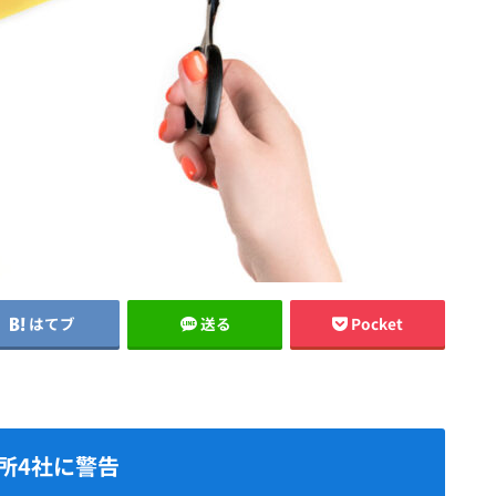
はてブ
送る
Pocket
所4社に警告