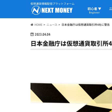
仮想通貨情報配信プラットフォーム
初心者 ▼
ニ
Beginner
初心者の教科書
仮想通貨用語
ウォレット
HOME
ニュース
日本金融庁は仮想通貨取引所4社に警告
2023.04.04
日本金融庁は仮想通貨取引所