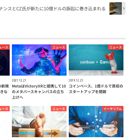
ナンスとCZ氏が新たに10億ドルの訴訟に巻き込まれる
ュース
ニュース
ニュース
2021.12.21
2019.12.25
の新規
MetaはVictoryXRと提携して10
コインベース、1億ドルで買収の
大きな
のメタバースキャンパスの立ち
スタートアップを閉鎖
上げへ
ュース
ニュース
イーサリアム