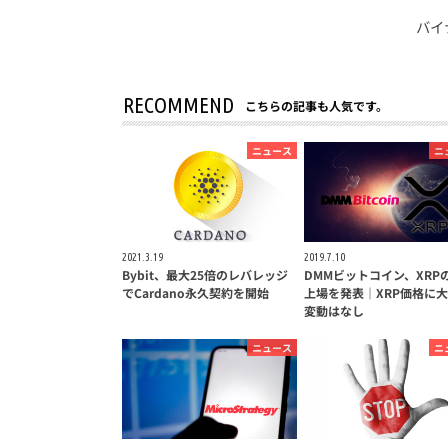
バイ
RECOMMEND
こちらの記事も人気です。
ニュース
ニ
2021.3.19
2019.7.10
Bybit、最大25倍のレバレッジ
DMMビットコイン、XRP
でCardano永久契約を開始
上場を発表｜XRP価格に
変動はなし
ニュース
ニ