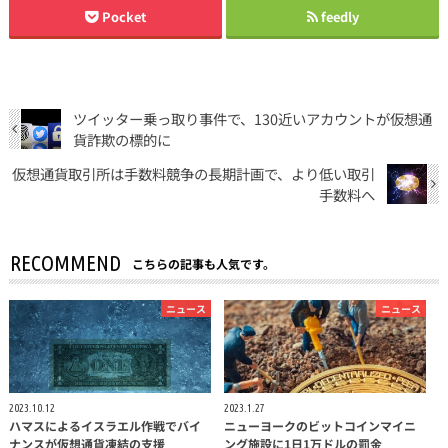
Pocket
feedly
ツイッター乗っ取り事件で、130近いアカウントが仮想通
貨詐欺の標的に
仮想通貨取引所は手数料競争の長期計画で、より低い取引
手数料へ
RECOMMEND
こちらの記事も人気です。
ニュース
ニュース
2023.10.12
2023.1.27
ハマスによるイスラエル作戦でバイ
ニューヨークのビットコインマイニ
ナンスが仮想通貨凍結の支援
ング施設に1日1万ドルの罰金