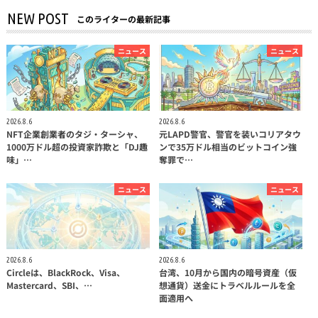
NEW POST
このライターの最新記事
ニュース
ニュース
2026.8.6
2026.8.6
NFT企業創業者のタジ・ターシャ、
元LAPD警官、警官を装いコリアタウ
1000万ドル超の投資家詐欺と「DJ趣
ンで35万ドル相当のビットコイン強
味」…
奪罪で…
ニュース
ニュース
2026.8.6
2026.8.6
Circleは、BlackRock、Visa、
台湾、10月から国内の暗号資産（仮
Mastercard、SBI、…
想通貨）送金にトラベルルールを全
面適用へ