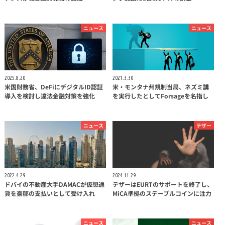
ニュース
ニュース
2025.8.20
2021.3.30
米国財務省、DeFiにデジタルID認証
米・モンタナ州規制当局、ネズミ講
導入を検討し違法金融対策を強化
を実行したとしてForsageを名指し
ニュース
テザー
2022.4.29
2024.11.29
ドバイの不動産大手DAMACが仮想通
テザーはEURTのサポートを終了し、
貨を豪邸の支払いとして受け入れ
MiCA準拠のステーブルコインに注力
ニュース
ニュース