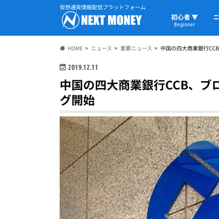
仮想通貨情報配信プラットフォーム
初心者 ▼
ニ
Beginner
初心者の教科書
仮想通貨用語
ウォレット
HOME
ニュース
重要ニュース
中国の四大商業銀行CC
2019.12.11
中国の四大商業銀行CCB、ブ
グ開始