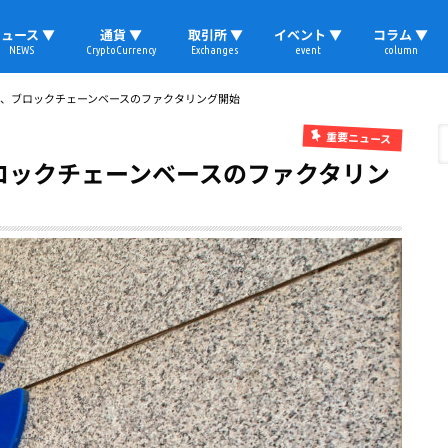
ュース ▼
通貨 ▼
取引所 ▼
イベント ▼
コラム ▼
NEWS
CryptoCurrency
Exchanges
event
column
速報
ビットコイン
イーサリアム
リップル
テザー
ブロックチェーン
マーケット
国内ニュース
トレード
ビットコイン(BTC)
イーサリアム(ETH)
ソラナ(SOL)
リップル(XRP)
テザー(USDT)
国内取引所
海外取引所
取材レポート
B、ブロックチェーンベースのファクタリング開始
重要ニュース
ロックチェーンベースのファクタリン