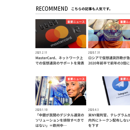
RECOMMEND
こちらの記事も人気です。
重要ニュース
重要ニ
2021.2.11
2020.7.31
MasterCard、ネットワーク上
ロシアで仮想通貨詐欺が急
での仮想通貨のサポートを発表
2020年前半で前年の3倍に
重要ニュース
重要ニ
2020.1.10
2020.4.3
「中銀が民間のデジタル通貨の
米NY裁判官、テレグラム
ソリューションを排除すべきで
内外にトークン配布しない
はない」＝欧州中…
を下す