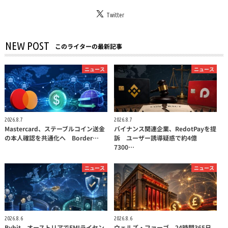
Twitter
NEW POST
このライターの最新記事
ニュース
ニュース
2026.8.7
2026.8.7
Mastercard、ステーブルコイン送金
バイナンス関連企業、RedotPayを提
の本人確認を共通化へ Border…
訴 ユーザー誘導疑惑で約4億
7300…
ニュース
ニュース
2026.8.6
2026.8.6
Bybit、オーストリアでEMIライセン
ウェルズ・ファーゴ、24時間365日