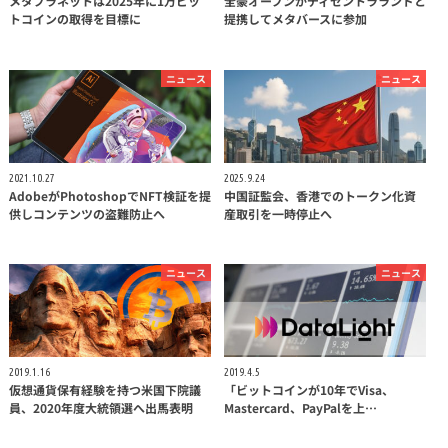
メタプラネットは2025年に1万ビッ
全豪オープンがディセントラランドと
トコインの取得を目標に
提携してメタバースに参加
ニュース
ニュース
2021.10.27
2025.9.24
AdobeがPhotoshopでNFT検証を提
中国証監会、香港でのトークン化資
供しコンテンツの盗難防止へ
産取引を一時停止へ
ニュース
ニュース
2019.1.16
2019.4.5
仮想通貨保有経験を持つ米国下院議
「ビットコインが10年でVisa、
員、2020年度大統領選へ出馬表明
Mastercard、PayPalを上…