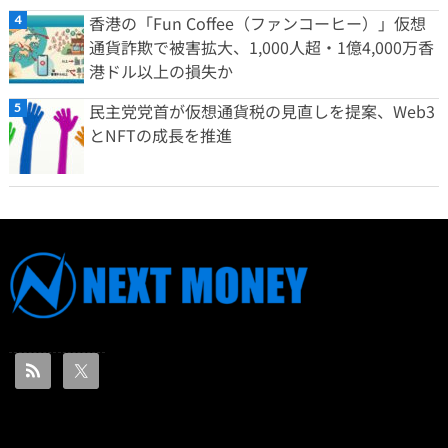
香港の「Fun Coffee（ファンコーヒー）」仮想
通貨詐欺で被害拡大、1,000人超・1億4,000万香
港ドル以上の損失か
民主党党首が仮想通貨税の見直しを提案、Web3
とNFTの成長を推進