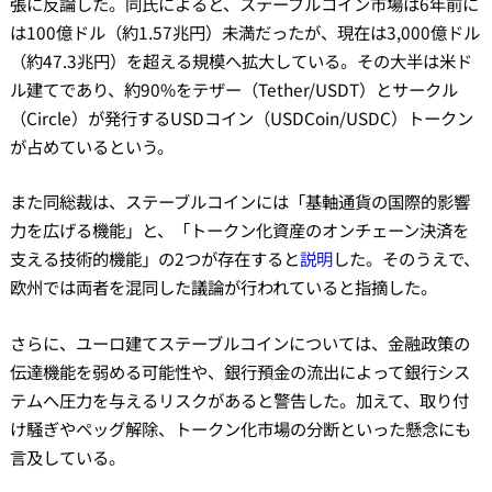
張に反論した。同氏によると、ステーブルコイン市場は6年前に
は100億ドル（約1.57兆円）未満だったが、現在は3,000億ドル
（約47.3兆円）を超える規模へ拡大している。その大半は米ド
ル建てであり、約90%をテザー（Tether/USDT）とサークル
（Circle）が発行するUSDコイン（USDCoin/USDC）トークン
が占めているという。
また同総裁は、ステーブルコインには「基軸通貨の国際的影響
力を広げる機能」と、「トークン化資産のオンチェーン決済を
支える技術的機能」の2つが存在すると
説明
した。そのうえで、
欧州では両者を混同した議論が行われていると指摘した。
さらに、ユーロ建てステーブルコインについては、金融政策の
伝達機能を弱める可能性や、銀行預金の流出によって銀行シス
テムへ圧力を与えるリスクがあると警告した。加えて、取り付
け騒ぎやペッグ解除、トークン化市場の分断といった懸念にも
言及している。