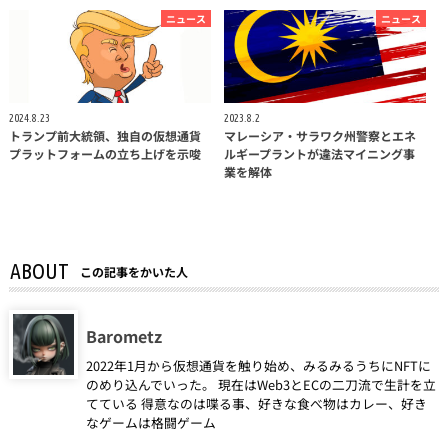
ニュース
ニュース
2024.8.23
2023.8.2
トランプ前大統領、独自の仮想通貨
マレーシア・サラワク州警察とエネ
プラットフォームの立ち上げを示唆
ルギープラントが違法マイニング事
業を解体
ABOUT
この記事をかいた人
Barometz
2022年1月から仮想通貨を触り始め、みるみるうちにNFTに
のめり込んでいった。 現在はWeb3とECの二刀流で生計を立
てている 得意なのは喋る事、好きな食べ物はカレー、好き
なゲームは格闘ゲーム