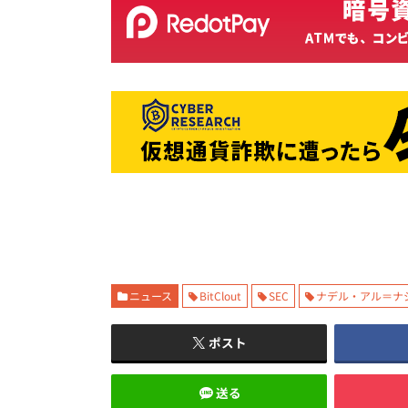
ニュース
BitClout
SEC
ナデル・アル＝ナ
ポスト
送る