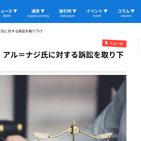
ュース ▼
通貨 ▼
取引所 ▼
イベント ▼
コラム ▼
NEWS
CryptoCurrency
Exchanges
event
column
速報
ビットコイン
イーサリアム
リップル
テザー
ブロックチェーン
マーケット
国内ニュース
トレード
ビットコイン(BTC)
イーサリアム(ETH)
ソラナ(SOL)
リップル(XRP)
テザー(USDT)
国内取引所
海外取引所
取材レポート
＝ナジ氏に対する訴訟を取り下げ
ニュース
ナデル・アル＝ナジ氏に対する訴訟を取り下