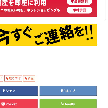
ジ
取り下げ
訴訟
シェア
はてブ
Pocket
feedly