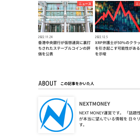
ニュース
ニ
2022.11.24
2022.12.5
香港中央銀行が仮想通貨に裏打
XRP弁護士が50%のクラ
ちされたステーブルコインの評
を引き起こす可能性がある
価を公表
を示唆
ABOUT
この記事をかいた人
NEXTMONEY
NEXT MONEY運営です。 
が本当に望んでいる情報を 日々
す。