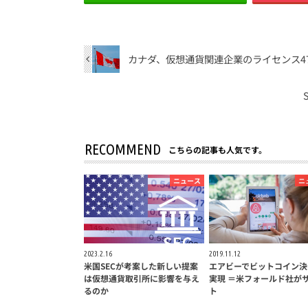
カナダ、仮想通貨関連企業のライセンス4
RECOMMEND
こちらの記事も人気です。
ニュース
ニ
2023.2.16
2019.11.12
米国SECが考案した新しい提案
エアビーでビットコイン決
は仮想通貨取引所に影響を与え
実現 ＝米フォールド社が
るのか
ト