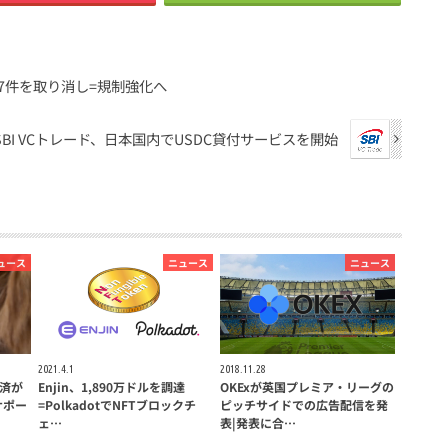
7件を取り消し=規制強化へ
SBI VCトレード、日本国内でUSDC貸付サービスを開始
ュース
ニュース
ニュース
2021.4.1
2018.11.28
済が
Enjin、1,890万ドルを調達
OKExが英国プレミア・リーグの
サポー
=PolkadotでNFTブロックチ
ピッチサイドでの広告配信を発
ェ…
表|発表に合…