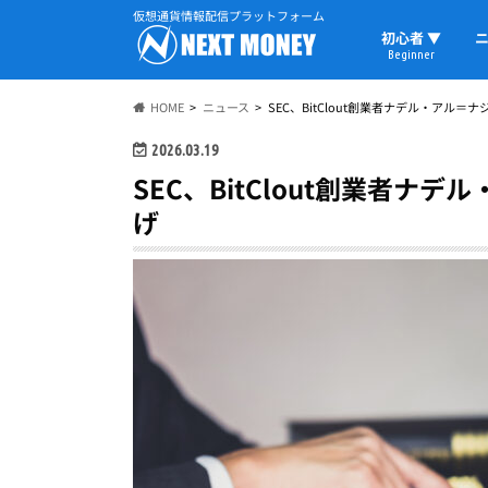
仮想通貨情報配信プラットフォーム
初心者 ▼
ニ
Beginner
初心者の教科書
仮想通貨用語
ウォレット
HOME
ニュース
SEC、BitClout創業者ナデル・アル
2026.03.19
SEC、BitClout創業者
げ