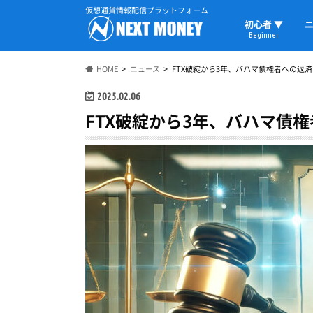
仮想通貨情報配信プラットフォーム
初心者 ▼
ニ
Beginner
初心者の教科書
仮想通貨用語
ウォレット
HOME
ニュース
FTX破綻から3年、バハマ債権者への返済
2025.02.06
FTX破綻から3年、バハマ債