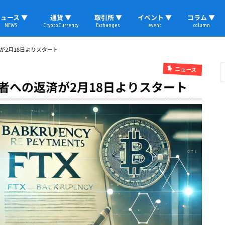
ュース ▼
通貨 ▼
取引所 ▼
イベント ▼
コラム ▼
NEWS
CryptoCurrency
Exchanges
event
column
速報
ビットコイン
イーサリアム
リップル
テザー
ブロックチェーン
マーケット
国内ニュース
トレード
ビットコイン(BTC)
イーサリアム(ETH)
ソラナ(SOL)
リップル(XRP)
テザー(USDT)
国内取引所
海外取引所
取材レポート
が2月18日よりスタート
ニュース
権者への返済が2月18日よりスタート