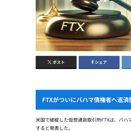
ポスト
シェア
FTXがついにバハマ債権者へ返済
米国で破綻した仮想通貨取引所
FTX
は、バハマ
すると発表した。