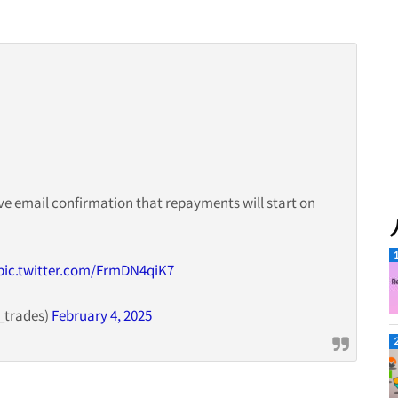
e email confirmation that repayments will start on
pic.twitter.com/FrmDN4qiK7
_trades)
February 4, 2025