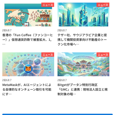
ニュース
ニュース
2026.8.7
2026.8.7
香港の「Fun Coffee（ファンコーヒ
テザー社、サウジアラビア企業と提
ー）」仮想通貨詐欺で被害拡大、1,
携して機関投資家向け不動産のトー
…
クン化市場へ…
ニュース
ニュース
2026.8.7
2026.8.7
MetaMaskが、AIエージェントによ
Bitgetがブータン特別行政区
る自律的なオンチェーン取引を可能
「GMC」と連携：現地法人設立と規
にす…
制対象の暗…