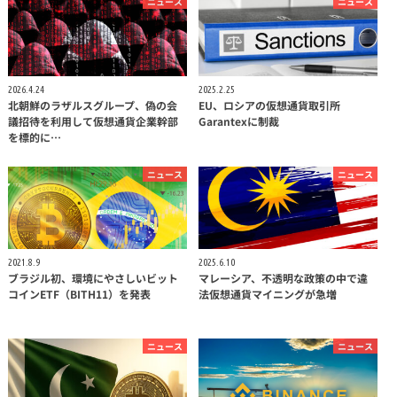
ニュース
ニュース
2026.4.24
2025.2.25
北朝鮮のラザルスグループ、偽の会
EU、ロシアの仮想通貨取引所
議招待を利用して仮想通貨企業幹部
Garantexに制裁
を標的に…
ニュース
ニュース
2021.8.9
2025.6.10
ブラジル初、環境にやさしいビット
マレーシア、不透明な政策の中で違
コインETF（BITH11）を発表
法仮想通貨マイニングが急増
ニュース
ニュース