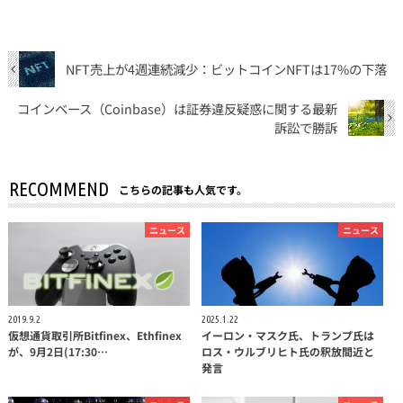
NFT売上が4週連続減少：ビットコインNFTは17%の下落
コインベース（Coinbase）は証券違反疑惑に関する最新
訴訟で勝訴
RECOMMEND
こちらの記事も人気です。
ニュース
ニュース
2019.9.2
2025.1.22
仮想通貨取引所Bitfinex、Ethfinex
イーロン・マスク氏、トランプ氏は
が、9月2日(17:30…
ロス・ウルブリヒト氏の釈放間近と
発言