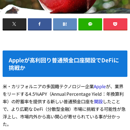
Appleが高利回り普通預金口座開設でDeFiに
挑戦か
米・カリフォルニアの多国籍テクノロジー企業
Apple
が、業界
をリードする4.5%APY（Annual Percentage Yield：年換算利
率）の貯蓄率を提供する新しい普通預金口座を
開設
したこと
で、より広範な DeFi（分散型金融）市場に挑戦する可能性が急
浮上し、市場内外から高い関心が寄せられている事が分かっ
た。