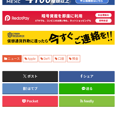
ニュース
Apple
DeFi
口座
預金
ポスト
シェア
はてブ
送る
Pocket
feedly