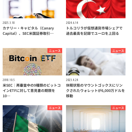
2025.3.18
2024.6.14
カナリー・キャピタル（Canary
トルコリラが仮想通貨市場シェアで
Capital）、SEC米国証券取引…
過去最高を記録でユーロを上回る
ニュース
ニュース
2018.10.5
2023.4.24
米SEC｜再審査中の9種類のビットコ
休眠状態のマウントゴックスにリン
インETFに対して意見書の期限を
クされたウォレットが6,000万ドルを
10…
移動
ニュース
ニュース