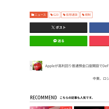
ニュース
G20
仮想通貨
規制
ポスト
送る
Appleが高利回り普通預金口座開設でDe
中東、ロ
RECOMMEND
こちらの記事も人気です。
ニュース
ニ