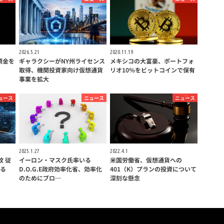
2026.5.21
2020.11.19
I預金を
ギャラクシーがNY州ライセンス
メキシコの大富豪、ポートフォ
取得、機関投資家向け仮想通貨
リオ10％をビットコインで保有
事業を拡大
ュース
ニュース
ニュース
2025.1.27
2022.4.1
紋 従
イーロン・マスク氏率いる
米国労働省、仮想通貨への
る
D.O.G.E政府効率化省、効率化
401（K）プランの投資について
のためにブロ…
深刻な懸念