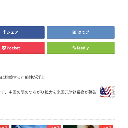
シェア
はてブ
Pocket
feedly
Fiに挑戦する可能性が浮上
シア、中国の間のつながり拡大を米国元財務長官が警告
ュース
ニュース
ニュース