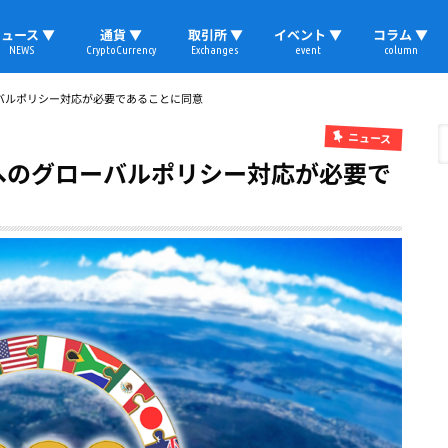
ュース ▼
通貨 ▼
取引所 ▼
イベント ▼
コラム ▼
NEWS
CryptoCurrency
Exchanges
event
column
速報
ビットコイン
イーサリアム
リップル
テザー
ブロックチェーン
マーケット
国内ニュース
トレード
ビットコイン(BTC)
イーサリアム(ETH)
ソラナ(SOL)
リップル(XRP)
テザー(USDT)
国内取引所
海外取引所
取材レポート
バルポリシー対応が必要であることに同意
ニュース
へのグローバルポリシー対応が必要で