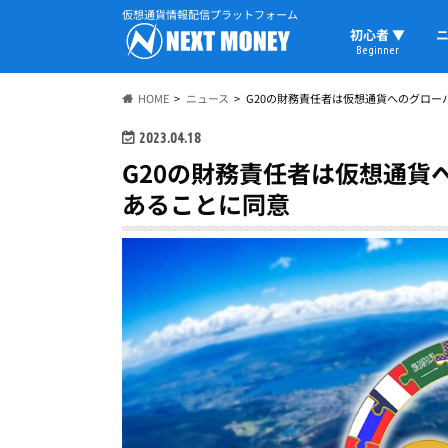
仮想通貨情報配信プラットフォーム
初心者 ▼
ニ
Beginner
初心者の教科書
仮想通貨用語
ウォレット
HOME
ニュース
G20の財務責任者は仮想通貨へのグロー
2023.04.18
G20の財務責任者は仮想通貨
あることに同意