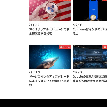
2024.6.20
2022.4.11
SECはリップル（Ripple）の罰
CoinbaseはインドのUP
金軽減要求を拒否
停止
ニュース
ニ
2021.11.24
2026.4.30
ドージコインのアップグレード
Googleの軍事AI契約に波
によるウォレットのBinance問
業員と各国政府が懸念強め
題