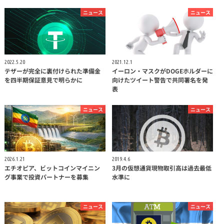
ニュース
ニュース
2022.5.20
2021.12.1
テザーが完全に裏付けられた準備金
イーロン・マスクがDOGEホルダーに
を四半期保証意見で明らかに
向けたツイート警告で共同署名を発
表
ニュース
ニュース
2026.1.21
2019.4.6
エチオピア、ビットコインマイニン
3月の仮想通貨現物取引高は過去最低
グ事業で投資パートナーを募集
水準に
ニュース
ニュース