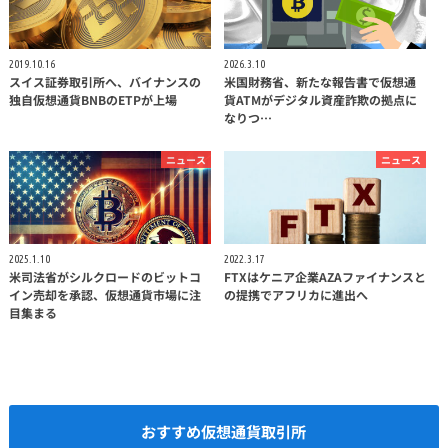
2019.10.16
2026.3.10
スイス証券取引所へ、バイナンスの
米国財務省、新たな報告書で仮想通
独自仮想通貨BNBのETPが上場
貨ATMがデジタル資産詐欺の拠点に
なりつ…
ニュース
ニュース
2025.1.10
2022.3.17
米司法省がシルクロードのビットコ
FTXはケニア企業AZAファイナンスと
イン売却を承認、仮想通貨市場に注
の提携でアフリカに進出へ
目集まる
おすすめ仮想通貨取引所