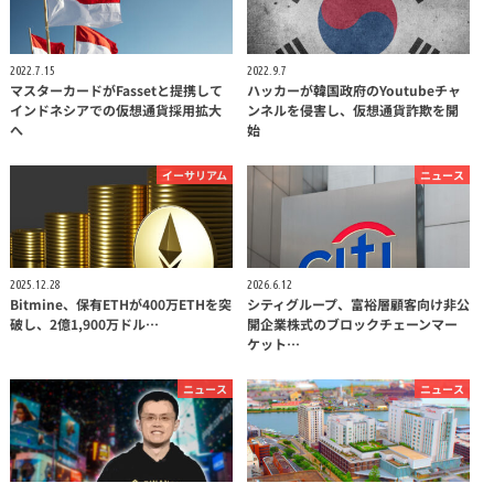
2022.7.15
2022.9.7
マスターカードがFassetと提携して
ハッカーが韓国政府のYoutubeチャ
インドネシアでの仮想通貨採用拡大
ンネルを侵害し、仮想通貨詐欺を開
へ
始
イーサリアム
ニュース
2025.12.28
2026.6.12
Bitmine、保有ETHが400万ETHを突
シティグループ、富裕層顧客向け非公
破し、2億1,900万ドル…
開企業株式のブロックチェーンマー
ケット…
ニュース
ニュース