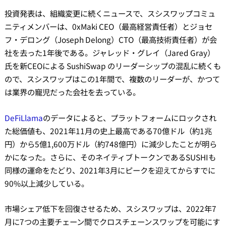
投資発表は、組織変更に続くニュースで、スシスワップコミュ
ニティメンバーは、0xMaki CEO（最高経営責任者）とジョセ
フ・デロング（Joseph Delong）CTO（最高技術責任者）が会
社を去った1年後である。ジャレッド・グレイ（Jared Gray）
氏を新CEOによる SushiSwap のリーダーシップの混乱に続くも
ので、スシスワップはこの1年間で、複数のリーダーが、かつて
は業界の寵児だった会社を去っている。
DeFiLlama
のデータによると、プラットフォームにロックされ
た総価値も、2021年11月の史上最高である70億ドル（約1兆
円）から5億1,600万ドル（約748億円）に減少したことが明ら
かになった。さらに、そのネイティブトークンであるSUSHIも
同様の運命をたどり、2021年3月にピークを迎えてからすでに
90%以上減少している。
市場シェア低下を回復させるため、スシスワップは、2022年7
月に7つの主要チェーン間でクロスチェーンスワップを可能にす