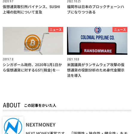
2020.9.7
2022.10.25
仮想通貨取引所バイナンス、SUSHI
福岡市は日本のブロックチェーンハ
上場の批判について言及
ブになりつつある
ニュース
ニュース
2019.7.8
2021.10.8
シンガポール政府、2020年1月1日か
米国議員がランサムウェア攻撃の仮
ら仮想通貨に対するGST(税金)を…
想通貨の役割分析のため身代金開示
法を導入
ABOUT
この記事をかいた人
NEXTMONEY
NEXT MONEY運営です。 「話題性・独自性・健全性」をモ