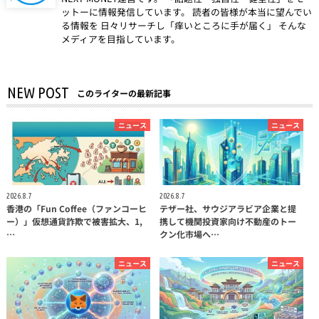
ットーに情報発信しています。 読者の皆様が本当に望んでい
る情報を 日々リサーチし「痒いところに手が届く」 そんな
メディアを目指しています。
NEW POST
このライターの最新記事
ニュース
ニュース
2026.8.7
2026.8.7
香港の「Fun Coffee（ファンコーヒ
テザー社、サウジアラビア企業と提
ー）」仮想通貨詐欺で被害拡大、1,
携して機関投資家向け不動産のトー
…
クン化市場へ…
ニュース
ニュース