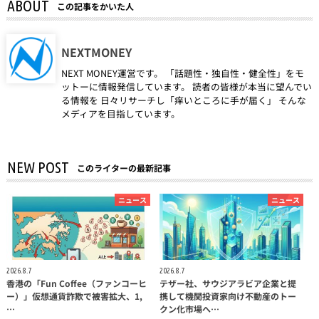
ABOUT
この記事をかいた人
NEXTMONEY
NEXT MONEY運営です。 「話題性・独自性・健全性」をモ
ットーに情報発信しています。 読者の皆様が本当に望んでい
る情報を 日々リサーチし「痒いところに手が届く」 そんな
メディアを目指しています。
NEW POST
このライターの最新記事
ニュース
ニュース
2026.8.7
2026.8.7
香港の「Fun Coffee（ファンコーヒ
テザー社、サウジアラビア企業と提
ー）」仮想通貨詐欺で被害拡大、1,
携して機関投資家向け不動産のトー
…
クン化市場へ…