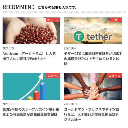
RECOMMEND
こちらの記事も人気です。
ニュース
テザー
2024.3.28
2022.10.4
Arbitrum（アービトラム）と人気
テザーCTOは米国財務省証券がUSDT
NFT Azuki提携でWeb3ネ…
の準備金58％以上を占めていると説
明
ニュース
ニュース
2025.10.3
2025.10.13
第3四半期のステーブルコイン取引量
ゴールドマン・サックスやドイツ銀
および時価総額が過去最高値を記録
行など、大手銀行が準備金担保型デ
ジタル通…