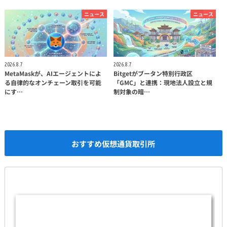
ニュース
ニュース
2026.8.7
2026.8.7
MetaMaskが、AIエージェントによ
Bitgetがブータン特別行政区
る自律的なオンチェーン取引を可能
「GMC」と連携：現地法人設立と規
にす…
制対象の暗…
おすすめ仮想通貨取引所