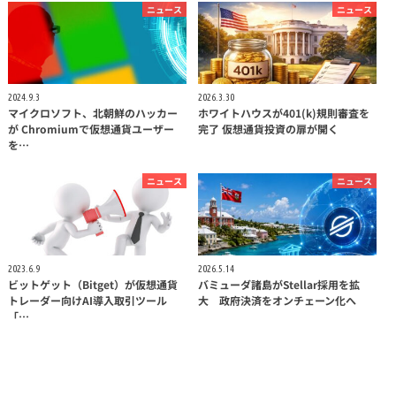
ニュース
ニュース
2024.9.3
2026.3.30
マイクロソフト、北朝鮮のハッカー
ホワイトハウスが401(k)規則審査を
が Chromiumで仮想通貨ユーザー
完了 仮想通貨投資の扉が開く
を…
ニュース
ニュース
2023.6.9
2026.5.14
ビットゲット（Bitget）が仮想通貨
バミューダ諸島がStellar採用を拡
トレーダー向けAI導入取引ツール
大 政府決済をオンチェーン化へ
「…