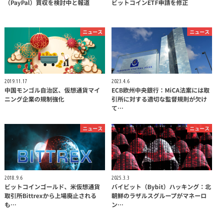
（PayPal）買収を検討中と報道
ビットコインETF申請を修正
ニュース
ニュース
2019.11.17
2023.4.6
中国モンゴル自治区、仮想通貨マイ
ECB欧州中央銀行：MiCA法案には取
ニング企業の規制強化
引所に対する適切な監督規則が欠け
て…
ニュース
ニュース
2018.9.6
2025.3.3
ビットコインゴールド、米仮想通貨
バイビット（Bybit）ハッキング：北
取引所Bittrexから上場廃止される
朝鮮のラザルスグループがマネーロ
も…
ン…