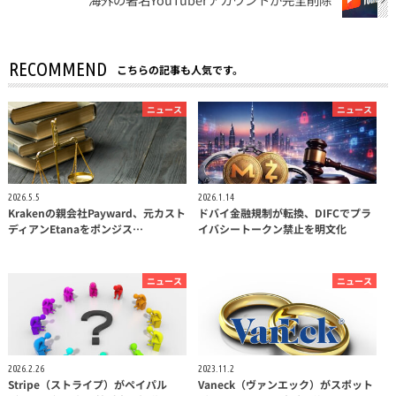
RECOMMEND
こちらの記事も人気です。
ニュース
ニュース
2026.5.5
2026.1.14
Krakenの親会社Payward、元カスト
ドバイ金融規制が転換、DIFCでプラ
ディアンEtanaをポンジス…
イバシートークン禁止を明文化
ニュース
ニュース
2026.2.26
2023.11.2
Stripe（ストライプ）がペイパル
Vaneck（ヴァンエック）がスポット