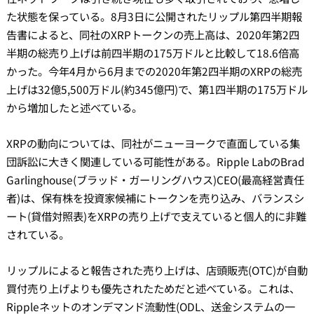
た状態を保っている。8月3日に公開されたリップル第四半期報
告書によると、同社のXRPトークンの売上高は、2020年第2四
半期の総売り上げは前四半期の175万ドルと比較して18.6倍高
かった。今年4月から6月までの2020年第2四半期のXRPの総売
上げは32億5,500万ドル(約345億円)で、第1四半期の175万ドル
から増加したと述べている。
XRPの動向については、同社がニューヨークで直面している集
団訴訟に大きく関連している可能性がある。Ripple LabのBrad
Garlinghouse(ブラッド・ガーリングハウス)CEO(最高経営責任
者)は、保有株を投資家候補にトークンを売り込み、バランスシ
ート(貸借対照表)をXRPの売り上げで支えていると個人的に非難
されている。
リップルによると報告された売り上げは、店頭販売(OTC)が自動
買付売り上げよりも優先されたためだと述べている。これは、
Rippleネットのオンデマンド流動性(ODL、送金システムの一