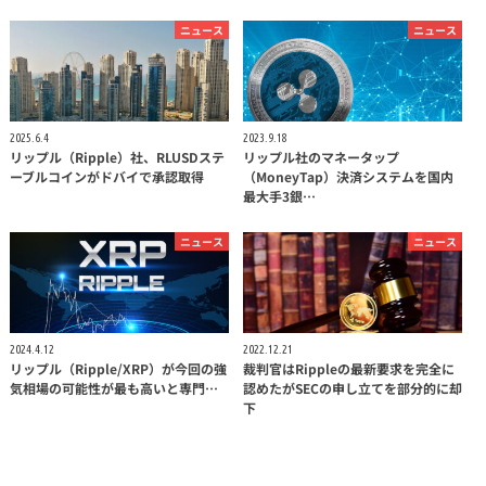
ニュース
ニュース
2025.6.4
2023.9.18
リップル（Ripple）社、RLUSDステ
リップル社のマネータップ
ーブルコインがドバイで承認取得
（MoneyTap）決済システムを国内
最大手3銀…
ニュース
ニュース
2024.4.12
2022.12.21
リップル（Ripple/XRP）が今回の強
裁判官はRippleの最新要求を完全に
気相場の可能性が最も高いと専門…
認めたがSECの申し立てを部分的に却
下