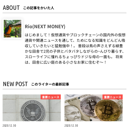
ABOUT
この記事をかいた人
Rio(NEXT MONEY)
はじめまして！仮想通貨やブロックチェーンの国内外の仮想
通貨や関連ニュースを通して、ためになる知識をどんどん吸
収していきたいと猛勉強中！。 普段は鳥の声さえずる緑豊
かな田舎で2児の子供とバタバタしながらの~んびり暮らす、
スローライフに憧れるちょっぴりドジな母の一面も。 将来
は、田舎に広い庭のある小さなお家に住むぞ～！
NEW POST
このライターの最新記事
重要ニュース
重要ニュース
2020.12.30
2020.12.30