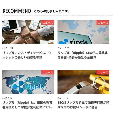
RECOMMEND
こちらの記事も人気です。
ニュース
ニュース
2025.3.18
2023.12.25
リップル、カストディサービス、ウ
リップル（Ripple）CEOが二重基準
ォレットの新しい商標を申請
を暴露=偽善が蔓延る金融界
ニュース
ニュース
2025.5.6
2023.7.15
リップル（Ripple）社、米国の教育
SEC対リップル訴訟で法律専門家が時
者支援として学校非営利団体に2,5…
期尚早のお祝いムードに警告