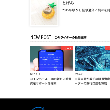
とげみ
2015年頃から仮想通貨に興味
NEW POST
このライターの最新記事
ニュース
ニ
2020.6.12
2020.6.11
コインベース、18の新たに暗号
中国当局が数千の暗号資産
資産サポートを探索
ーダーの銀行口座を凍結