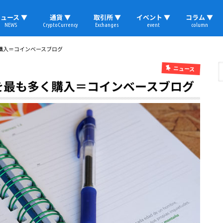
ュース ▼
通貨 ▼
取引所 ▼
イベント ▼
コラム ▼
NEWS
CryptoCurrency
Exchanges
event
column
速報
ビットコイン
イーサリアム
リップル
テザー
ブロックチェーン
マーケット
国内ニュース
トレード
ビットコイン(BTC)
イーサリアム(ETH)
ソラナ(SOL)
リップル(XRP)
テザー(USDT)
国内取引所
海外取引所
取材レポート
購入＝コインベースブログ
ニュース
を最も多く購入＝コインベースブログ