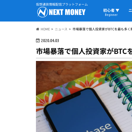
仮想通貨情報配信プラットフォーム
初心者 ▼
ニ
Beginner
初心者の教科書
仮想通貨用語
ウォレット
HOME
ニュース
市場暴落で個人投資家がBTCを最も多く
2020.04.03
市場暴落で個人投資家がBTC