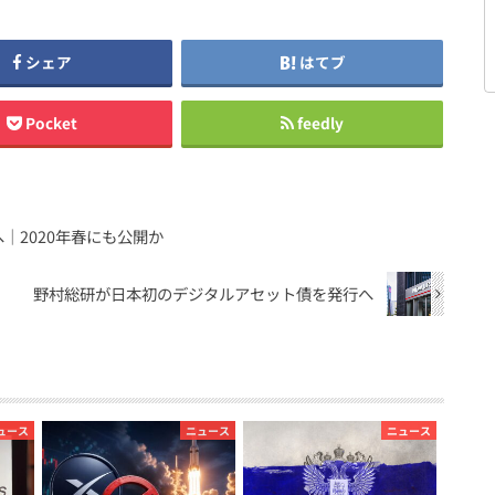
シェア
はてブ
Pocket
feedly
｜2020年春にも公開か
野村総研が日本初のデジタルアセット債を発行へ
ュース
ニュース
ニュース