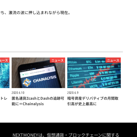
を持ち、激流の波に押し込まれながら現在。
ュース
ニュース
ニュース
2020.6.10
2020.6.9
トレ
匿名通貨ZcashとDashの追跡可
暗号資産デリバティブの月間取
能に＝Chainalysis
引高が史上最高に
NEXTMONEYは、仮想通貨・ブロックチェーンに関する