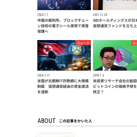
2020.7.7
2021.12.20
中国の裁判所、ブロックチェー
SBIホールディングスが日
ン技術の電子シール使用で資産
仮想通貨ファンドを立ち上
保護へ
ニュース
ニ
2026.3.17
2018.7.6
米国が北朝鮮IT詐欺網に大規模
米投資リサーチ会社の創設
制裁 仮想通貨経由の資金還流
ビットコインの価格予想を
を遮断
修正？
ABOUT
この記事をかいた人