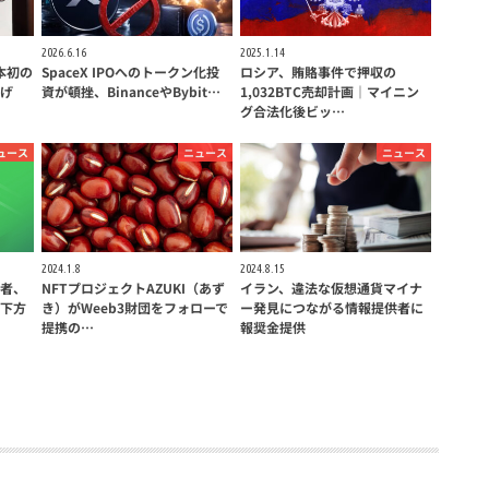
2026.6.16
2025.1.14
本初の
SpaceX IPOへのトークン化投
ロシア、賄賂事件で押収の
げ
資が頓挫、BinanceやBybit…
1,032BTC売却計画｜マイニン
グ合法化後ビッ…
ュース
ニュース
ニュース
2024.1.8
2024.8.15
者、
NFTプロジェクトAZUKI（あず
イラン、違法な仮想通貨マイナ
下方
き）がWeeb3財団をフォローで
ー発見につながる情報提供者に
提携の…
報奨金提供