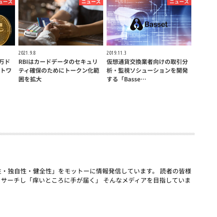
ュース
ニュース
ニュース
2021.9.8
2019.11.3
万ド
RBIはカードデータのセキュリ
仮想通貨交換業者向けの取引分
トワ
ティ確保のためにトークン化範
析・監視ソシューションを開発
囲を拡大
する「Basse…
「話題性・独自性・健全性」をモットーに情報発信しています。 読者の皆様
リサーチし「痒いところに手が届く」 そんなメディアを目指していま