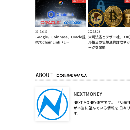
ニュース
ニ
2019.6.30
2025.5.26
Google、Coinbase、Oracle提
米司法省とテザー社、330
携でChainLink（L…
ル相当の仮想通貨詐欺ネッ
ークを閉鎖
ABOUT
この記事をかいた人
NEXTMONEY
NEXT MONEY運営です。 
が本当に望んでいる情報を 日々
す。