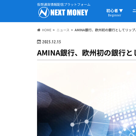
仮想通貨情報配信プラットフォーム
初心者 ▼
ニ
Beginner
初心者の教科書
仮想通貨用語
ウォレット
HOME
ニュース
AMINA銀行、欧州初の銀行としてリッ
2025.12.15
AMINA銀行、欧州初の銀行