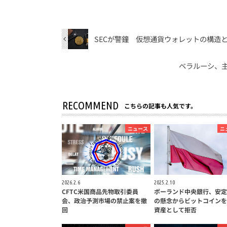
SECが警鐘 仮想通貨ウォレットの構造
ベラルーシ、
RECOMMEND
こちらの記事も人気です。
ニュース
ニ
2026.2.6
2025.2.10
CFTC米国商品先物取引委員
ポーランド中央銀行、安定
会、政治予測市場の禁止案を撤
の懸念からビットコインを
回
資産として拒否