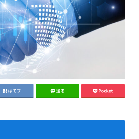
はてブ
送る
Pocket
入