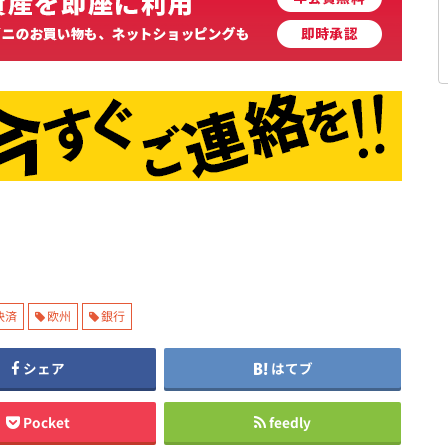
決済
欧州
銀行
シェア
はてブ
Pocket
feedly