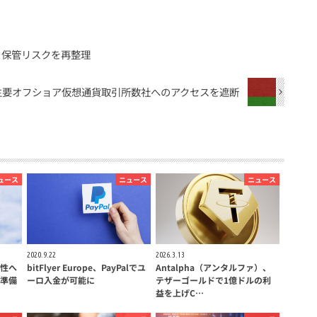
と保管リスクを再整理
主要オフショア仮想通貨取引所数社へのアクセスを遮断
ュース
ニュース
ニュース
2020.9.22
2026.3.13
性へ
bitFlyer Europe、PayPalでユ
Antalpha（アンタルファ）、
準備
ーロ入金が可能に
テザーゴールドで1億ドルの利
益を上げC…