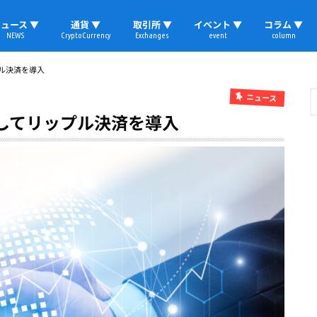
ュース ▼
通貨 ▼
取引所 ▼
イベント ▼
コラム ▼
NEWS
CryptoCurrency
Exchanges
event
column
速報
ビットコイン
イーサリアム
リップル
テザー
ブロックチェーン
マーケット
国内ニュース
トレード
ビットコイン(BTC)
イーサリアム(ETH)
ソラナ(SOL)
リップル(XRP)
テザー(USDT)
国内取引所
海外取引所
取材レポート
プル決済を導入
ニュース
としてリップル決済を導入