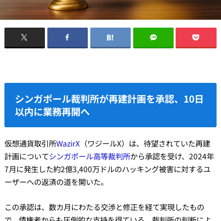
シンガポール裁判所が再建計画を承認、10日
以内に業務再開へ
仮想通貨取引所
WazirX
（ワジールX）は、待望されていた再建
計画について
シンガポール高等裁判所
から承認を受け、2024年
7月に発生した約2億3,400万ドルのハッキング被害に対するユ
ーザーへの返済の道を開いた。
この承認は、数カ月にわたる交渉と修正を経て実現したもの
で、債権者からも圧倒的な支持を得ている。裁判所の判断によ