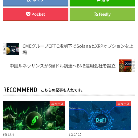
Pocket
feedly
CMEグループCFTC規制下でSolanaとXRPオプションを上
場
中国ルネッサンスが6億ドル調達へBNB運用会社を設立
RECOMMEND
こちらの記事も人気です。
ニュース
ニュース
2026.7.6
2020.10.5