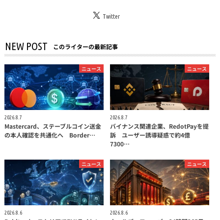
Twitter
NEW POST
このライターの最新記事
ニュース
ニュース
2026.8.7
2026.8.7
Mastercard、ステーブルコイン送金
バイナンス関連企業、RedotPayを提
の本人確認を共通化へ Border…
訴 ユーザー誘導疑惑で約4億
7300…
ニュース
ニュース
2026.8.6
2026.8.6