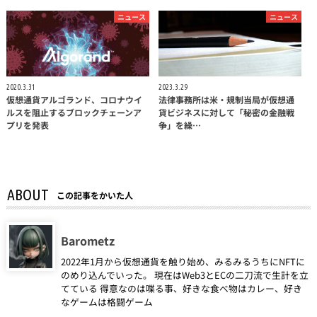
ニュース
ニュース
2020.3.31
2023.3.29
仮想通貨アルゴランド、コロナウイ
法律事務所は米・規制当局が仮想通
ルスを阻止するブロックチェーンア
貨ビジネスに対して「秘密の金融戦
プリを発表
争」を繰…
ABOUT
この記事をかいた人
Barometz
2022年1月から仮想通貨を触り始め、みるみるうちにNFTに
のめり込んでいった。 現在はWeb3とECの二刀流で生計を立
てている 得意なのは喋る事、好きな食べ物はカレー、好き
なゲームは格闘ゲーム