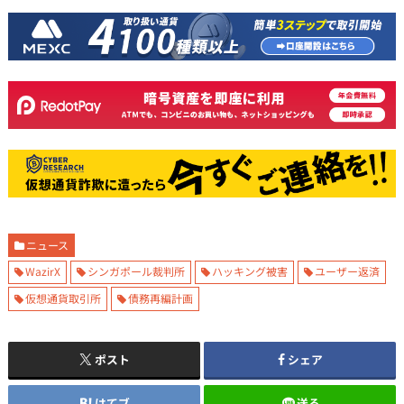
ニュース
WazirX
シンガポール裁判所
ハッキング被害
ユーザー返済
仮想通貨取引所
債務再編計画
ポスト
シェア
はてブ
送る