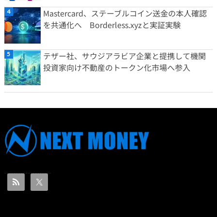
Mastercard、ステーブルコイン送金の本人確認
を共通化へ Borderless.xyzと実証実験
テザー社、サウジアラビア企業と提携して機関
投資家向け不動産のトークン化市場へ参入