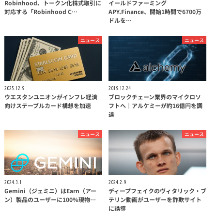
Robinhood、トークン化株式取引に
イールドファーミング
対応する「Robinhood C…
APY.Finance、開始1時間で6700万
ドルを…
ニュース
ニュース
2025.12.9
2019.12.24
ウエスタンユニオンがインフレ経済
ブロックチェーン業界のマイクロソ
向けステーブルカード構想を加速
フトへ｜アルケミーが約16億円を調
達
ニュース
ニュース
2024.3.1
2024.2.9
Gemini（ジェミニ）はEarn（アー
ディープフェイクのヴィタリック・ブ
ン）製品のユーザーに100%現物…
テリン動画がユーザーを詐欺サイト
に誘導