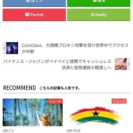
はてブ
送る
Pocket
feedly
CoinGlass、大規模プロキシ攻撃を受け世界中でアクセス
が中断
バイナンス・ジャパンがペイペイと提携でキャッシュレス
決済と仮想通貨の橋渡しへ
RECOMMEND
こちらの記事も人気です。
ニュース
ニュース
2022.7.6
2025.10.20