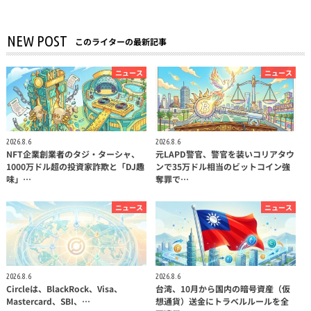
NEW POST
このライターの最新記事
ニュース
ニュース
2026.8.6
2026.8.6
NFT企業創業者のタジ・ターシャ、
元LAPD警官、警官を装いコリアタウ
1000万ドル超の投資家詐欺と「DJ趣
ンで35万ドル相当のビットコイン強
味」…
奪罪で…
ニュース
ニュース
2026.8.6
2026.8.6
Circleは、BlackRock、Visa、
台湾、10月から国内の暗号資産（仮
Mastercard、SBI、…
想通貨）送金にトラベルルールを全