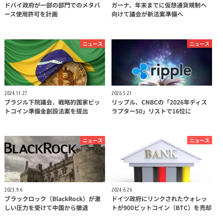
ドバイ政府が一部の部門でのメタバ
ガーナ、年末までに仮想通貨規制へ
ース使用許可を計画
向けて議会が新法案準備へ
ニュース
ニュース
2024.11.27
2026.5.21
ブラジル下院議会、戦略的国家ビッ
リップル、CNBCの「2026年ディス
トコイン準備金創設法案を提出
ラプター50」リストで16位に
ニュース
ニュース
2023.9.6
2024.6.26
ブラックロック（BlackRock）が激
ドイツ政府にリンクされたウォレッ
しい圧力を受けて中国から撤退
トが900ビットコイン（BTC）を売却