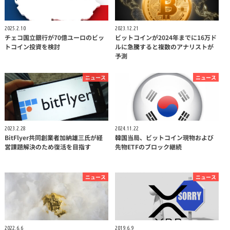
2025.2.10
2023.12.21
チェコ国立銀行が70億ユーロのビッ
ビットコインが2024年までに16万ド
トコイン投資を検討
ルに急騰すると複数のアナリストが
予測
ニュース
ニュース
2023.2.28
2024.11.22
BitFlyer共同創業者加納雄三氏が経
韓国当局、ビットコイン現物および
営課題解決のため復活を目指す
先物ETFのブロック継続
ニュース
ニュース
2022.6.6
2019.6.9