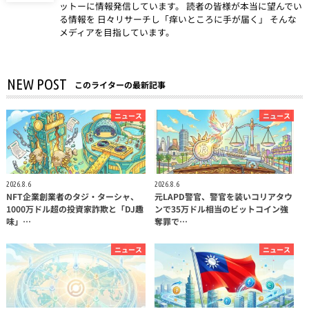
ットーに情報発信しています。 読者の皆様が本当に望んでい
る情報を 日々リサーチし「痒いところに手が届く」 そんな
メディアを目指しています。
NEW POST
このライターの最新記事
ニュース
ニュース
2026.8.6
2026.8.6
NFT企業創業者のタジ・ターシャ、
元LAPD警官、警官を装いコリアタウ
1000万ドル超の投資家詐欺と「DJ趣
ンで35万ドル相当のビットコイン強
味」…
奪罪で…
ニュース
ニュース