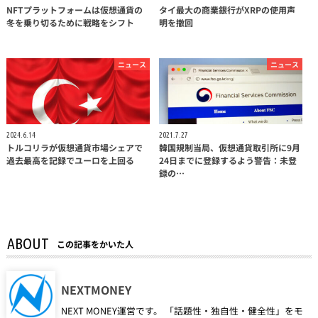
NFTプラットフォームは仮想通貨の
タイ最大の商業銀行がXRPの使用声
冬を乗り切るために戦略をシフト
明を撤回
ニュース
ニュース
2024.6.14
2021.7.27
トルコリラが仮想通貨市場シェアで
韓国規制当局、仮想通貨取引所に9月
過去最高を記録でユーロを上回る
24日までに登録するよう警告：未登
録の…
ABOUT
この記事をかいた人
NEXTMONEY
NEXT MONEY運営です。 「話題性・独自性・健全性」をモ