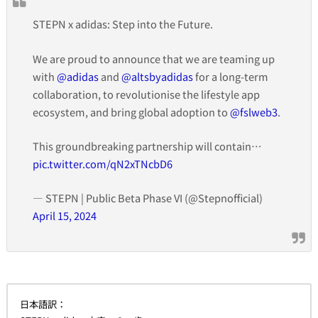
STEPN x adidas: Step into the Future.
We are proud to announce that we are teaming up
with
@adidas
and
@altsbyadidas
for a long-term
collaboration, to revolutionise the lifestyle app
ecosystem, and bring global adoption to
@fslweb3
.
This groundbreaking partnership will contain…
pic.twitter.com/qN2xTNcbD6
— STEPN | Public Beta Phase VI (@Stepnofficial)
April 15, 2024
日本語訳：