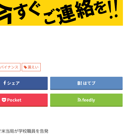
バイナンス
漏えい
シェア
はてブ
Pocket
feedly
で米当局が学校職員を告発