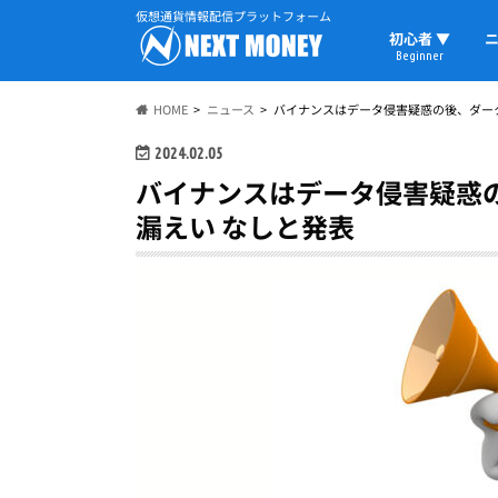
仮想通貨情報配信プラットフォーム
初心者 ▼
ニ
Beginner
初心者の教科書
仮想通貨用語
ウォレット
HOME
ニュース
バイナンスはデータ侵害疑惑の後、ダーク
2024.02.05
バイナンスはデータ侵害疑惑の
漏えい なしと発表