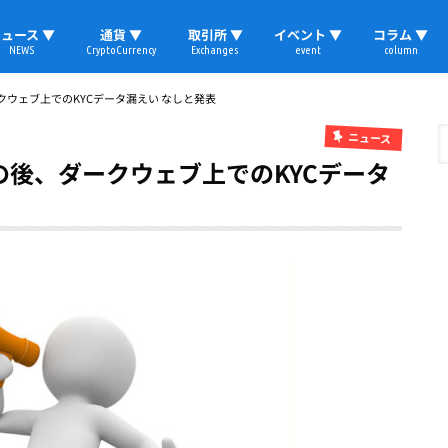
ュース ▼
通貨 ▼
取引所 ▼
イベント ▼
コラム ▼
NEWS
CryptoCurrency
Exchanges
event
column
速報
ビットコイン
イーサリアム
リップル
テザー
ブロックチェーン
マーケット
国内ニュース
トレード
ビットコイン(BTC)
イーサリアム(ETH)
ソラナ(SOL)
リップル(XRP)
テザー(USDT)
国内取引所
海外取引所
取材レポート
ウェブ上でのKYCデータ漏えい なしと発表
ニュース
後、ダークウェブ上でのKYCデータ