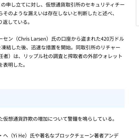
この申し立てに対し、仮想通貨取引所のセキュリティチー
らそのような漏えいは存在しないと判断したと述べ、
り返している。
（Chris Larsen）氏の口座から盗まれた420万ドル
プル）を凍結した後、迅速な措置を開始。同取引所のリチャー
高経営責任者）は、リップル社の調査と搾取者の外部ウォレット
を表明した。
た仮想通貨詐欺の増加について警鐘を鳴らしている。
ヘ（Yi He）氏や著名なブロックチェーン著者アンデ