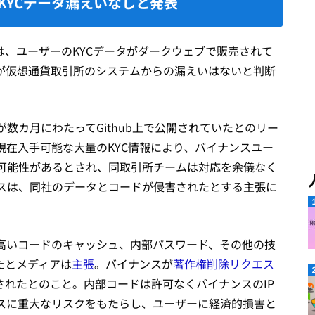
KYCデータ漏えいなしと発表
）は、ユーザーのKYCデータがダークウェブで販売されて
が仮想通貨取引所のシステムからの漏えいはないと判断
数カ月にわたってGithub上で公開されていたとのリー
現在入手可能な大量のKYC情報により、バイナンスユー
可能性があるとされ、同取引所チームは対応を余儀なく
スは、同社のデータとコードが侵害されたとする主張に
性の高いコードのキャッシュ、内部パスワード、その他の技
ったとメディアは
主張
。バイナンスが
著作権削除リクエス
削除されたとのこと。内部コードは許可なくバイナンスのIP
スに重大なリスクをもたらし、ユーザーに経済的損害と