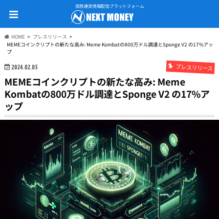
仮想通貨情報配信プラットフォーム
HOME
プレスリリース
MEMEコインクリプトの新たな高み: Meme Kombatの800万ドル調達とSponge V2 の17%アッ
プ
プレスリリース
2024.02.05
MEMEコインクリプトの新たな高み: Meme
Kombatの800万ドル調達とSponge V2 の17%ア
ップ