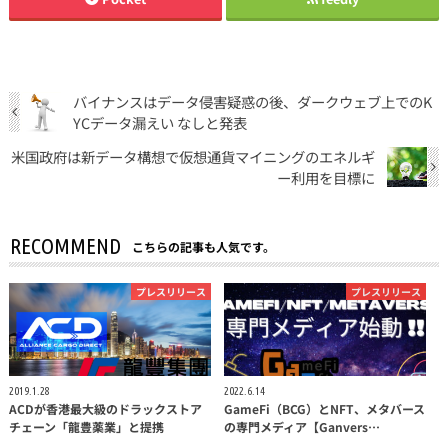
バイナンスはデータ侵害疑惑の後、ダークウェブ上でのK
YCデータ漏えい なしと発表
米国政府は新データ構想で仮想通貨マイニングのエネルギ
ー利用を目標に
RECOMMEND
こちらの記事も人気です。
プレスリリース
プレスリリース
2019.1.28
2022.6.14
ACDが香港最大級のドラックストア
GameFi（BCG）とNFT、メタバース
チェーン「龍豊薬業」と提携
の専門メディア【Ganvers…