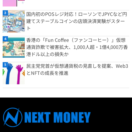
国内初のPOSレジ対応！ローソンでJPYCなど円
建てステーブルコインの店頭決済実験がスター
ト
香港の「Fun Coffee（ファンコーヒー）」仮想
通貨詐欺で被害拡大、1,000人超・1億4,000万香
港ドル以上の損失か
民主党党首が仮想通貨税の見直しを提案、Web3
とNFTの成長を推進