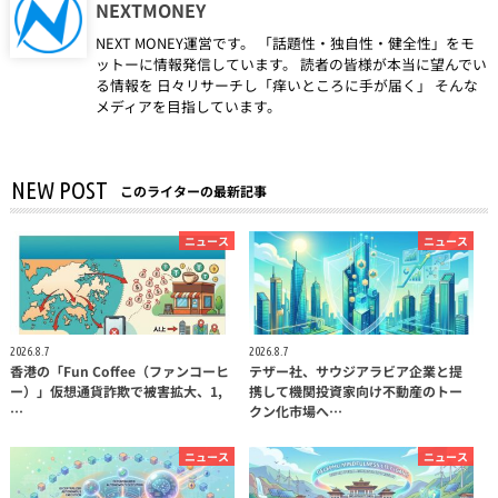
NEXTMONEY
NEXT MONEY運営です。 「話題性・独自性・健全性」をモ
ットーに情報発信しています。 読者の皆様が本当に望んでい
る情報を 日々リサーチし「痒いところに手が届く」 そんな
メディアを目指しています。
NEW POST
このライターの最新記事
ニュース
ニュース
2026.8.7
2026.8.7
香港の「Fun Coffee（ファンコーヒ
テザー社、サウジアラビア企業と提
ー）」仮想通貨詐欺で被害拡大、1,
携して機関投資家向け不動産のトー
…
クン化市場へ…
ニュース
ニュース