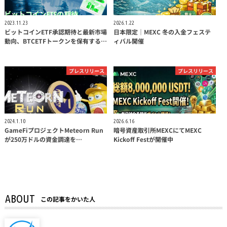
2023.11.23
2026.1.22
ビットコインETF承認期待と最新市場
日本限定｜MEXC 冬の入金フェステ
動向、BTCETFトークンを保有する…
ィバル開催
プレスリリース
プレスリリース
2024.1.10
2026.6.16
GameFiプロジェクトMeteorn Run
暗号資産取引所MEXCにてMEXC
が250万ドルの資金調達を…
Kickoff Festが開催中
ABOUT
この記事をかいた人