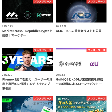
プレスリリース
プレスリリース
2024.3.29
2019.2.20
MarketAcross、Republic Cryptoと
ACD、TOBの受賞者リストを公開
提携｜マーケテ…
プレスリリース
プレスリリース
2022.12.7
2025.3.1
Phemex3周年を迎え、ユーザーの資
GuildQBとKDDIが業務提携を締結
産を専門的に保護するデリバティブ
〜αU連携によるローンチパッド…
取引所
プレスリリース
プレスリリース