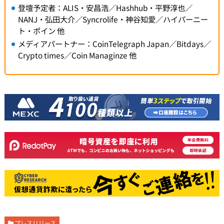
登壇予定者：ALIS・安昌浩／Hashhub・平野淳也／
NANJ・弘田大介／Syncrolife・神谷知愛／ハイパーニー
ト・ポイン 他
メディアパートナー：CoinTelegraph Japan／Bitdays／
Crypto times／Coin Managinze 他
プレスリリース