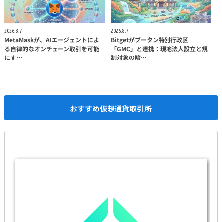
2026.8.7
2026.8.7
MetaMaskが、AIエージェントによ
Bitgetがブータン特別行政区
る自律的なオンチェーン取引を可能
「GMC」と連携：現地法人設立と規
にす…
制対象の暗…
おすすめ仮想通貨取引所