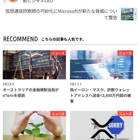
動とジャオCEO
仮想通貨詐欺師の巧妙化にMicrosoftが新たな脅威につい
て警告
RECOMMEND
こちらの記事も人気です。
ニュース
ニュース
2023.8.8
2021.3.3
オーストラリアの金融規制当局が
偽イーロン・マスク、詐欺ウォレッ
eToroを提訴
トアドレスへ送金=2,600万円超の被
害
ニュース
ニュース