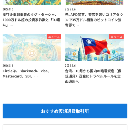
2026.8.6
2026.8.6
NFT企業創業者のタジ・ターシャ、
元LAPD警官、警官を装いコリアタウ
1000万ドル超の投資家詐欺と「DJ趣
ンで35万ドル相当のビットコイン強
味」…
奪罪で…
ニュース
ニュース
2026.8.6
2026.8.6
Circleは、BlackRock、Visa、
台湾、10月から国内の暗号資産（仮
Mastercard、SBI、…
想通貨）送金にトラベルルールを全
面適用へ
おすすめ仮想通貨取引所