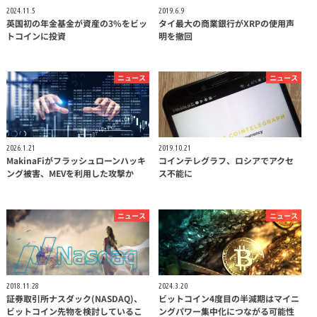
2024.11.5
2019.6.9
英国初の年金基金が資産の3%をビッ
タイ最大の商業銀行がXRPの使用声
トコインに投資
明を撤回
ニュース
ニュース
2026.1.21
2019.10.21
MakinaFiがフラッシュローンハッキ
コインテレグラフ、ロシアでアクセ
ング被害、MEVを利用した攻撃か
ス不能に
ニュース
ニュース
2018.11.28
2024.3.20
証券取引所ナスダック(NASDAQ)、
ビットコイン4度目の半減期はマイニ
ビットコイン先物を検討しているこ
ングパワー集中化につながる可能性