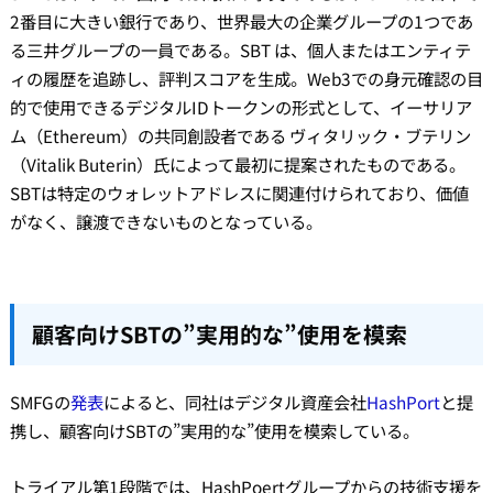
2番目に大きい銀行であり、世界最大の企業グループの1つであ
る三井グループの一員である。SBT は、個人またはエンティテ
ィの履歴を追跡し、評判スコアを生成。Web3での身元確認の目
的で使用できるデジタルIDトークンの形式として、イーサリア
ム（Ethereum）の共同創設者である ヴィタリック・ブテリン
（Vitalik Buterin）氏によって最初に提案されたものである。
SBTは特定のウォレットアドレスに関連付けられており、価値
がなく、譲渡できないものとなっている。
顧客向けSBTの”実用的な”使用を模索
SMFGの
発表
によると、同社はデジタル資産会社
HashPort
と提
携し、顧客向けSBTの”実用的な”使用を模索している。
トライアル第1段階では、HashPoertグループからの技術支援を