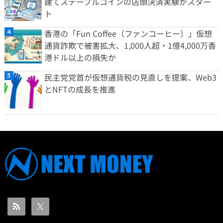
建てステーブルコインの店頭決済実験がスター
ト
香港の「Fun Coffee（ファンコーヒー）」仮想
通貨詐欺で被害拡大、1,000人超・1億4,000万香
港ドル以上の損失か
民主党党首が仮想通貨税の見直しを提案、Web3
とNFTの成長を推進