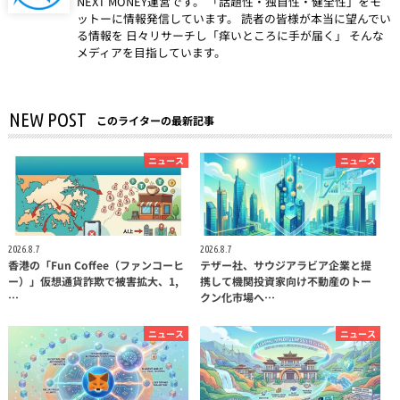
NEXT MONEY運営です。 「話題性・独自性・健全性」をモ
ットーに情報発信しています。 読者の皆様が本当に望んでい
る情報を 日々リサーチし「痒いところに手が届く」 そんな
メディアを目指しています。
NEW POST
このライターの最新記事
ニュース
ニュース
2026.8.7
2026.8.7
香港の「Fun Coffee（ファンコーヒ
テザー社、サウジアラビア企業と提
ー）」仮想通貨詐欺で被害拡大、1,
携して機関投資家向け不動産のトー
…
クン化市場へ…
ニュース
ニュース