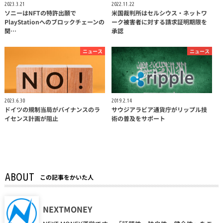
2023.3.21
2022.11.22
ソニーはNFTの特許出願で
米国裁判所はセルシウス・ネットワ
PlayStationへのブロックチェーンの
ーク被害者に対する請求証明期限を
関…
承認
ニュース
ニュース
2023.6.30
2019.2.14
ドイツの規制当局がバイナンスのラ
サウジアラビア通貨庁がリップル技
イセンス計画が阻止
術の普及をサポート
ABOUT
この記事をかいた人
NEXTMONEY