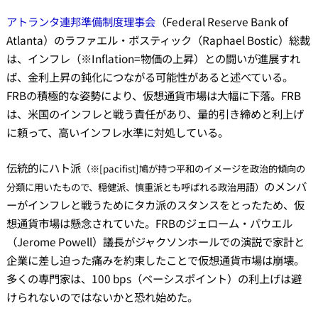
アトランタ連邦準備制度理事会
（Federal Reserve Bank of
Atlanta）のラファエル・ボスティック（Raphael Bostic）総裁
は、インフレ（※Inflation=物価の上昇）との闘いが進展すれ
ば、金利上昇の鈍化につながる可能性があると述べている。
FRBの積極的な姿勢により、仮想通貨市場は大幅に下落。FRB
は、米国のインフレと戦う責任があり、量的引き締めと利上げ
に頼って、高いインフレ水準に対処している。
伝統的にハト派
（※[pacifist]鳩が持つ平和のイメージを政治的傾向の
のメンバ
分類に用いたもので、穏健派、慎重派とも呼ばれる政治用語）
ーがインフレと戦うためにタカ派のスタンスをとったため、仮
想通貨市場は懸念されていた。FRBのジェローム・パウエル
（Jerome Powell）議長がジャクソンホールでの演説で家計と
企業に差し迫った痛みを約束したことで仮想通貨市場は崩壊。
多くの専門家は、100 bps（ベーシスポイント）の利上げは避
けられないのではないかと恐れ始めた。