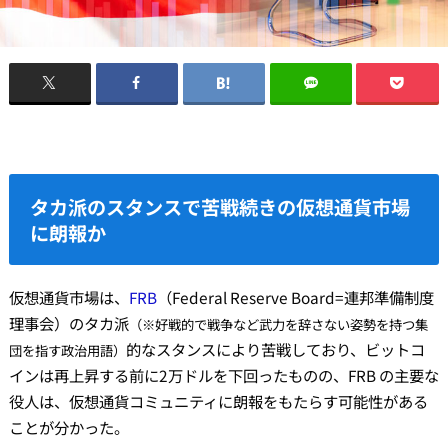
タカ派のスタンスで苦戦続きの仮想通貨市場
に朗報か
仮想通貨市場は、
FRB
（Federal Reserve Board=連邦準備制度
理事会）のタカ派
（※好戦的で戦争など武力を辞さない姿勢を持つ集
的なスタンスにより苦戦しており、ビットコ
団を指す政治用語）
インは再上昇する前に2万ドルを下回ったものの、FRB の主要な
役人は、仮想通貨コミュニティに朗報をもたらす可能性がある
ことが分かった。