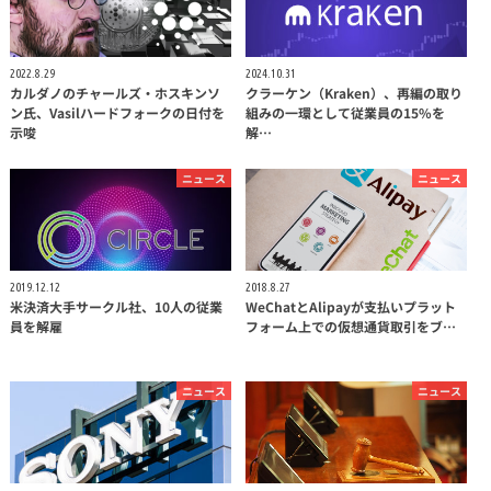
2022.8.29
2024.10.31
カルダノのチャールズ・ホスキンソ
クラーケン（Kraken）、再編の取り
ン氏、Vasilハードフォークの日付を
組みの一環として従業員の15%を
示唆
解…
ニュース
ニュース
2019.12.12
2018.8.27
米決済大手サークル社、10人の従業
WeChatとAlipayが支払いプラット
員を解雇
フォーム上での仮想通貨取引をブ…
ニュース
ニュース