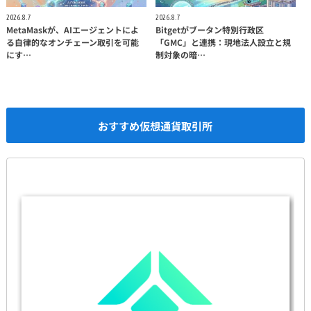
2026.8.7
2026.8.7
MetaMaskが、AIエージェントによ
Bitgetがブータン特別行政区
る自律的なオンチェーン取引を可能
「GMC」と連携：現地法人設立と規
にす…
制対象の暗…
おすすめ仮想通貨取引所