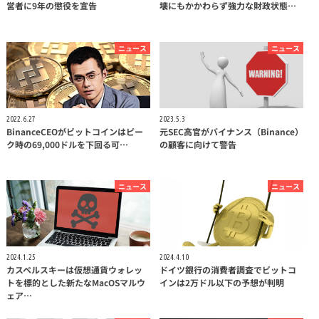
営者に9年の懲役を宣告
壊にもかかわらず強力な財政状態…
ニュース
ニュース
2022.6.27
2023.5.3
BinanceCEOがビットコインはピー
元SEC高官がバイナンス（Binance）
ク時の69,000ドルを下回る可…
の顧客に向けて警告
ニュース
ニュース
2024.1.25
2024.4.10
カスペルスキーは仮想通貨ウォレッ
ドイツ銀行の消費者調査でビットコ
トを標的とした新たなMacOSマルウ
インは2万ドル以下の予想が判明
ェア…