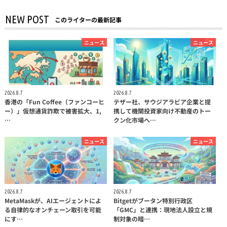
NEW POST
このライターの最新記事
ニュース
ニュース
2026.8.7
2026.8.7
香港の「Fun Coffee（ファンコーヒ
テザー社、サウジアラビア企業と提
ー）」仮想通貨詐欺で被害拡大、1,
携して機関投資家向け不動産のトー
…
クン化市場へ…
ニュース
ニュース
2026.8.7
2026.8.7
MetaMaskが、AIエージェントによ
Bitgetがブータン特別行政区
る自律的なオンチェーン取引を可能
「GMC」と連携：現地法人設立と規
にす…
制対象の暗…