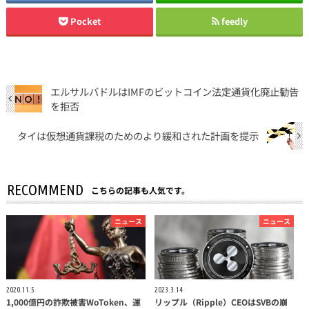
Pocket
feedly
エルサルバドルはIMFのビットコイン法定通貨化廃止勧告
を拒否
タイは仮想通貨課税のためのより緩和された計画を提示
RECOMMEND
こちらの記事も人気です。
ニュース
ニュース
2020.11.5
2023.3.14
1,000億円の詐欺被害WoToken、運
リップル（Ripple）CEOはSVBの崩