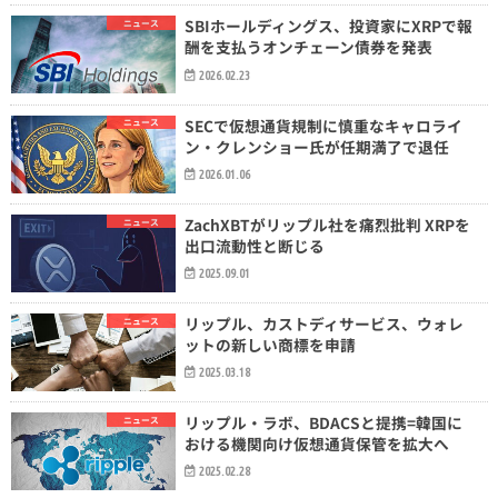
SBIホールディングス、投資家にXRPで報
ニュース
酬を支払うオンチェーン債券を発表
2026.02.23
SECで仮想通貨規制に慎重なキャロライ
ニュース
ン・クレンショー氏が任期満了で退任
2026.01.06
ZachXBTがリップル社を痛烈批判 XRPを
ニュース
出口流動性と断じる
2025.09.01
リップル、カストディサービス、ウォレ
ニュース
ットの新しい商標を申請
2025.03.18
リップル・ラボ、BDACSと提携=韓国に
ニュース
おける機関向け仮想通貨保管を拡大へ
2025.02.28