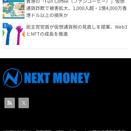
香港の「Fun Coffee（ファンコーヒー）」仮想
通貨詐欺で被害拡大、1,000人超・1億4,000万香
港ドル以上の損失か
民主党党首が仮想通貨税の見直しを提案、Web3
とNFTの成長を推進