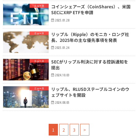
コインシェアーズ（CoinShares）、米国
ニュース
SECにXRP ETFを申請
2025.01.28
リップル（Ripple）のモニカ・ロング社
ニュース
長、2025年の主な優先事項を発表
2025.01.24
SECがリップル判決に対する控訴通知を
ニュース
提出
2024.10.03
リップル、RLUSDステーブルコインのウ
ニュース
ェブサイトを開設
2024.08.05
1
2
3
>