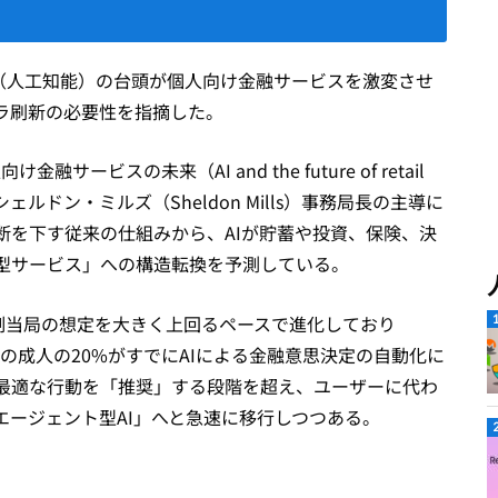
I（人工知能）の台頭が個人向け金融サービスを激変させ
ラ刷新の必要性を指摘した。
ービスの未来（AI and the future of retail
ェルドン・ミルズ（Sheldon Mills）事務局長の主導に
断を下す従来の仕組みから、AIが貯蓄や投資、保険、決
型サービス」への構造転換を予測している。
規制当局の想定を大きく上回るペースで進化しており
国の成人の20%がすでにAIによる金融意思決定の自動化に
最適な行動を「推奨」する段階を超え、ユーザーに代わ
エージェント型AI」へと急速に移行しつつある。