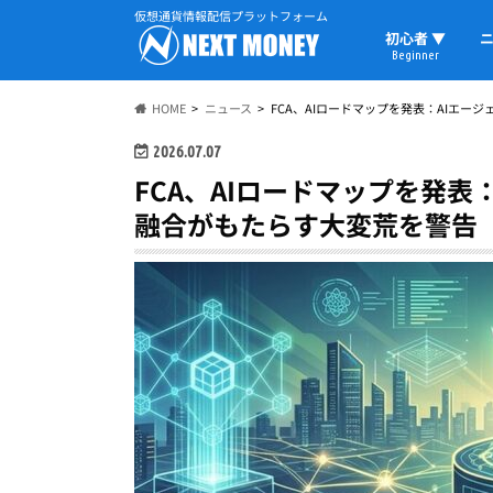
仮想通貨情報配信プラットフォーム
初心者 ▼
ニ
Beginner
初心者の教科書
仮想通貨用語
ウォレット
HOME
ニュース
FCA、AIロードマップを発表：AIエ
2026.07.07
FCA、AIロードマップを発表
融合がもたらす大変荒を警告