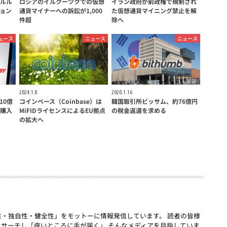
ルル
ロシアのイルクーツクでの仮想
イラン政府が前政権で規制され
ョン
通貨マイナーへの訴訟が1,000
た仮想通貨マイニング禁止を解
件超
除へ
ュース
ニュース
ニュース
2024.1.8
2020.1.16
に10億
コインベース（Coinbase）は
韓国取引所ビッサム、約76億円
購入
MiFIDライセンスによるEU拠点
の税金返還を求める
の拡大へ
「話題性・独自性・健全性」をモットーに情報発信しています。 読者の皆様
リサーチし「痒いところに手が届く」 そんなメディアを目指していま