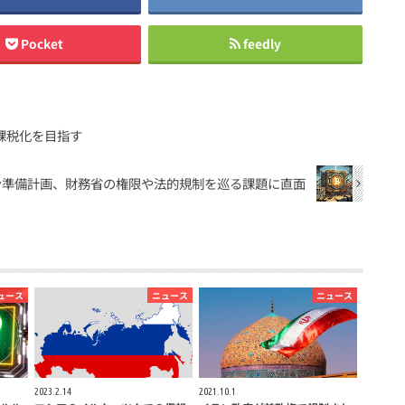
Pocket
feedly
課税化を目指す
ン準備計画、財務省の権限や法的規制を巡る課題に直面
ュース
ニュース
ニュース
2023.2.14
2021.10.1