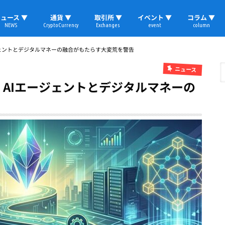
ュース ▼
通貨 ▼
取引所 ▼
イベント ▼
コラム ▼
NEWS
CryptoCurrency
Exchanges
event
column
速報
ビットコイン
イーサリアム
リップル
テザー
ブロックチェーン
マーケット
国内ニュース
トレード
ビットコイン(BTC)
イーサリアム(ETH)
ソラナ(SOL)
リップル(XRP)
テザー(USDT)
国内取引所
海外取引所
取材レポート
ージェントとデジタルマネーの融合がもたらす大変荒を警告
ニュース
：AIエージェントとデジタルマネーの