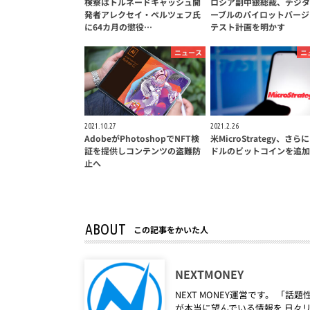
検察はトルネードキャッシュ開
ロシア副中銀総裁、デジタ
発者アレクセイ・ペルツェフ氏
ーブルのパイロットバージ
に64カ月の懲役…
テスト計画を明かす
ニュース
ニ
2021.10.27
2021.2.26
AdobeがPhotoshopでNFT検
米MicroStrategy、さら
証を提供しコンテンツの盗難防
ドルのビットコインを追加
止へ
ABOUT
この記事をかいた人
NEXTMONEY
NEXT MONEY運営です。 
が本当に望んでいる情報を 日々