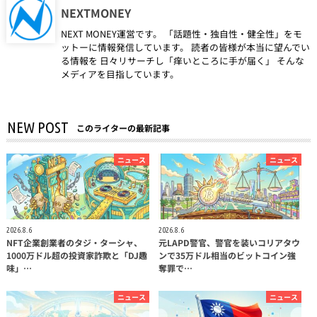
NEXTMONEY
NEXT MONEY運営です。 「話題性・独自性・健全性」をモ
ットーに情報発信しています。 読者の皆様が本当に望んでい
る情報を 日々リサーチし「痒いところに手が届く」 そんな
メディアを目指しています。
NEW POST
このライターの最新記事
ニュース
ニュース
2026.8.6
2026.8.6
NFT企業創業者のタジ・ターシャ、
元LAPD警官、警官を装いコリアタウ
1000万ドル超の投資家詐欺と「DJ趣
ンで35万ドル相当のビットコイン強
味」…
奪罪で…
ニュース
ニュース