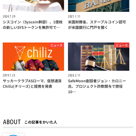
2024.7.29
2021.1.11
シスコイン（Syscoin幹部）、1億枚
米国財務省、ステーブルコイン認可
の新しいSYSトークンを無許可で…
が米国銀行に門戸を開く
ニュース
ニュース
2019.7.23
2026.2.11
サッカークラブASローマ、仮想通貨
SafeMoon創設者ジョン・カロニー
Chiliz(チリーズ)と提携を発表
氏、プロジェクト詐欺関与で懲役
10…
ABOUT
この記事をかいた人