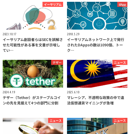
イーサリアム
dApp
2023.10.17
2018.5.29
イーサリアム創設者らはSECを誤解さ
イーサリアムネットワーク上で発行
せた可能性がある事を文書が示唆し
されたDAppsの数は1090個、トー
てい…
ク…
テザー
ニュース
2024.4.19
2025.6.10
テザー（Tether）がステーブルコイ
マレーシア、不透明な政策の中で違
ンの先を見据えて4つの部門に分割
法仮想通貨マイニングが急増
ニュース
ニュース