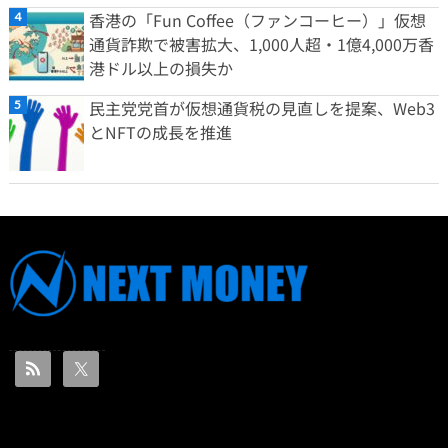
香港の「Fun Coffee（ファンコーヒー）」仮想
通貨詐欺で被害拡大、1,000人超・1億4,000万香
港ドル以上の損失か
民主党党首が仮想通貨税の見直しを提案、Web3
とNFTの成長を推進