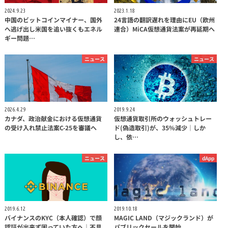
2024.9.23
2023.1.18
中国のビットコインマイナー、国外
24言語の翻訳遅れを理由にEU（欧州
へ逃げ出し米国を追い抜くもエネル
連合）MiCA仮想通貨法案が再延期へ
ギー問題…
ニュース
ニュース
2026.4.29
2019.9.24
カナダ、政治献金における仮想通貨
仮想通貨取引所のウォッシュトレー
の受け入れ禁止法案C-25を審議へ
ド(偽造取引)が、35%減少｜しか
し、依…
ニュース
dApp
2019.6.12
2019.10.18
バイナンスのKYC（本人確認）で顔
MAGIC LAND（マジックランド）が
認証が出来ず困っていた方へ｜不具
パブリックセールを開始