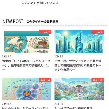
メディアを目指しています。
NEW POST
このライターの最新記事
ニュース
ニュース
2026.8.7
2026.8.7
香港の「Fun Coffee（ファンコーヒ
テザー社、サウジアラビア企業と提
ー）」仮想通貨詐欺で被害拡大、1,
携して機関投資家向け不動産のトー
…
クン化市場へ…
ニュース
ニュース
2026.8.7
2026.8.7
MetaMaskが、AIエージェントによ
Bitgetがブータン特別行政区