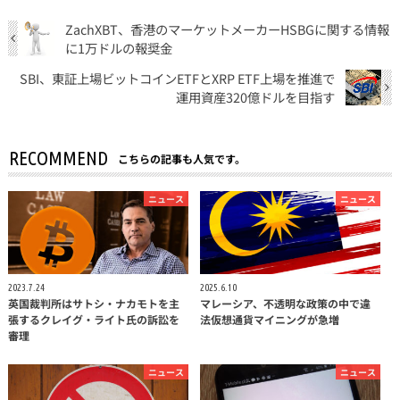
ZachXBT、香港のマーケットメーカーHSBGに関する情報
に1万ドルの報奨金
SBI、東証上場ビットコインETFとXRP ETF上場を推進で
運用資産320億ドルを目指す
RECOMMEND
こちらの記事も人気です。
ニュース
ニュース
2023.7.24
2025.6.10
英国裁判所はサトシ・ナカモトを主
マレーシア、不透明な政策の中で違
張するクレイグ・ライト氏の訴訟を
法仮想通貨マイニングが急増
審理
ニュース
ニュース