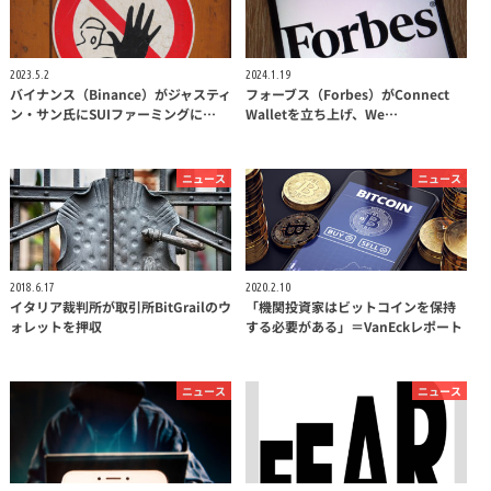
2023.5.2
2024.1.19
バイナンス（Binance）がジャスティ
フォーブス（Forbes）がConnect
ン・サン氏にSUIファーミングに…
Walletを立ち上げ、We…
ニュース
ニュース
2018.6.17
2020.2.10
イタリア裁判所が取引所BitGrailのウ
「機関投資家はビットコインを保持
ォレットを押収
する必要がある」＝VanEckレポート
ニュース
ニュース