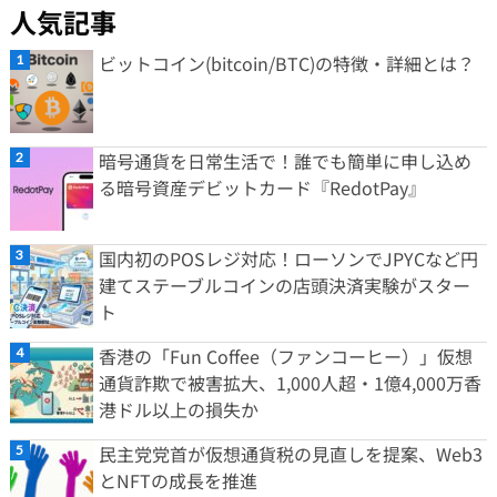
人気記事
ビットコイン(bitcoin/BTC)の特徴・詳細とは？
暗号通貨を日常生活で！誰でも簡単に申し込め
る暗号資産デビットカード『RedotPay』
国内初のPOSレジ対応！ローソンでJPYCなど円
建てステーブルコインの店頭決済実験がスター
ト
香港の「Fun Coffee（ファンコーヒー）」仮想
通貨詐欺で被害拡大、1,000人超・1億4,000万香
港ドル以上の損失か
民主党党首が仮想通貨税の見直しを提案、Web3
とNFTの成長を推進