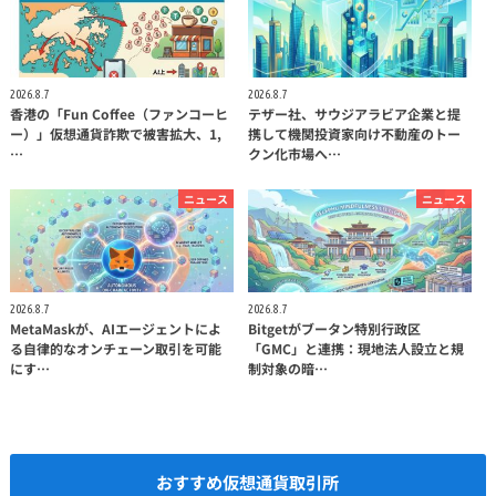
2026.8.7
2026.8.7
香港の「Fun Coffee（ファンコーヒ
テザー社、サウジアラビア企業と提
ー）」仮想通貨詐欺で被害拡大、1,
携して機関投資家向け不動産のトー
…
クン化市場へ…
ニュース
ニュース
2026.8.7
2026.8.7
MetaMaskが、AIエージェントによ
Bitgetがブータン特別行政区
る自律的なオンチェーン取引を可能
「GMC」と連携：現地法人設立と規
にす…
制対象の暗…
おすすめ仮想通貨取引所