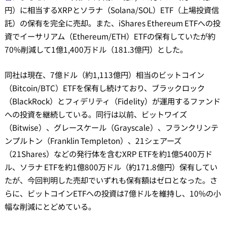
円）に相当するXRPとソラナ（Solana/SOL）ETF（上場投資信
託）の保有を完全に売却。また、iShares Ethereum ETFへの投
資でイーサリアム（Ethereum/ETH）ETFの保有していたが約
70%削減して1億1,400万ドル（181.3億円）とした。
同社は現在、7億ドル（約1,113億円）相当のビットコイン
（Bitcoin/BTC）ETFを保有し続けており、ブラックロック
（BlackRock）とフィデリティ（Fidelity）が運用するファンド
への投資を継続している。同行は以前、ビットワイズ
（Bitwise）、グレースケール（Grayscale）、フランクリンテ
ンプルトン（Franklin Templeton）、21シェアーズ
（21Shares）などの発行体を含むXRP ETFを約1億5400万ド
ル、ソラナ ETFを約1億800万ドル（約171.8億円）保有してい
たが、今回判明した売却でいずれも保有額はゼロとなった。さ
らに、ビットコインETFへの投資は7億ドルを維持し、10%の小
幅な削減にとどめている。